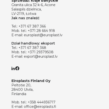
Sprzedaż: Kraje bałtyckie
Granita ulica 32 k-6, Acone
Salaspils dzielnica,
LV-2119, Łotwa
Jak nas znaleźć
Tel.:
+371 67 387 366
Mob. tel.:
+371 28 664 918
E-mail:
europlast@europlast.lv
Dział handlowy: eksport
Tel.:
+371 67 387 368
Mob. tel.:
+371 29379508
E-mail:
export@europlast.lv
Eiroplasts Finland Oy
Peltotie 20,
28400 Ulvila,
Finlandia
Mob. tel.:
+358 444936717
E-mail:
office@eiroplasts.fi