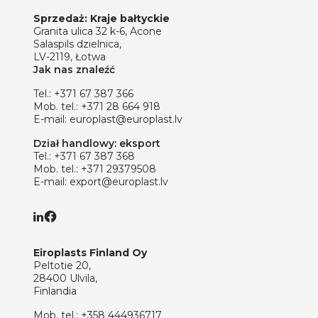
Sprzedaż: Kraje bałtyckie
Granita ulica 32 k-6, Acone
Salaspils dzielnica,
LV-2119, Łotwa
Jak nas znaleźć
Tel.:
+371 67 387 366
Mob. tel.:
+371 28 664 918
E-mail:
europlast@europlast.lv
Dział handlowy: eksport
Tel.:
+371 67 387 368
Mob. tel.:
+371 29379508
E-mail:
export@europlast.lv
Eiroplasts Finland Oy
Peltotie 20,
28400 Ulvila,
Finlandia
Mob. tel.:
+358 444936717