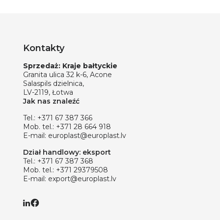
Kontakty
Sprzedaż: Kraje bałtyckie
Granita ulica 32 k-6, Acone
Salaspils dzielnica,
LV-2119, Łotwa
Jak nas znaleźć
Tel.:
+371 67 387 366
Mob. tel.:
+371 28 664 918
E-mail:
europlast@europlast.lv
Dział handlowy: eksport
Tel.:
+371 67 387 368
Mob. tel.:
+371 29379508
E-mail:
export@europlast.lv