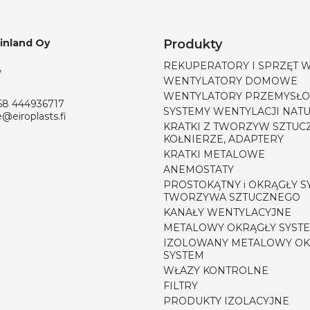
Finland Oy
Produkty
REKUPERATORY I SPRZĘT 
,
WENTYLATORY DOMOWE
WENTYLATORY PRZEMYSŁ
58 444936717
SYSTEMY WENTYLACJI NAT
e@eiroplasts.fi
KRATKI Z TWORZYW SZTUC
KOŁNIERZE, ADAPTERY
KRATKI METALOWE
ANEMOSTATY
PROSTOKĄTNY i OKRĄGŁY S
TWORZYWA SZTUCZNEGO
KANAŁY WENTYLACYJNE
METALOWY OKRĄGŁY SYST
IZOLOWANY METALOWY OK
SYSTEM
WŁAZY KONTROLNE
FILTRY
PRODUKTY IZOLACYJNE