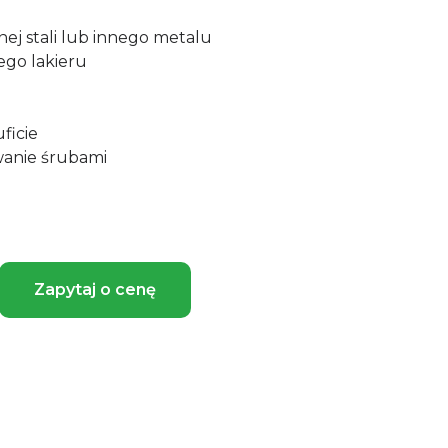
j stali lub innego metalu
ego lakieru
ficie
wanie śrubami
Zapytaj o cenę