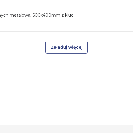
znych metalowa, 600x400mm z kluc
Załaduj więcej