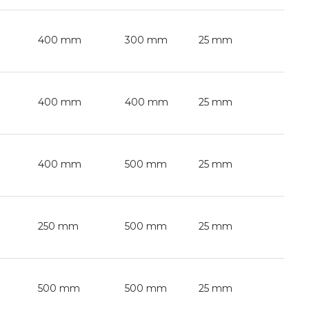
400 mm
300 mm
25 mm
400 mm
400 mm
25 mm
400 mm
500 mm
25 mm
250 mm
500 mm
25 mm
500 mm
500 mm
25 mm