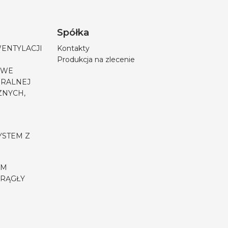
Spółka
WENTYLACJI
Kontakty
Produkcja na zlecenie
OWE
URALNEJ
ZNYCH,
YSTEM Z
EM
RĄGŁY