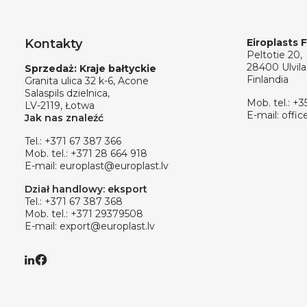
Kontakty
Eiroplasts 
Peltotie 20,
28400 Ulvila
Sprzedaż: Kraje bałtyckie
Finlandia
Granita ulica 32 k-6, Acone
Salaspils dzielnica,
Mob. tel.:
+3
LV-2119, Łotwa
E-mail:
offic
Jak nas znaleźć
Tel.:
+371 67 387 366
Mob. tel.:
+371 28 664 918
E-mail:
europlast@europlast.lv
Dział handlowy: eksport
Tel.:
+371 67 387 368
Mob. tel.:
+371 29379508
E-mail:
export@europlast.lv