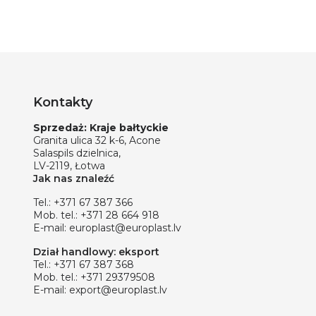
Kontakty
Sprzedaż: Kraje bałtyckie
Granita ulica 32 k-6, Acone
Salaspils dzielnica,
LV-2119, Łotwa
Jak nas znaleźć
Tel.:
+371 67 387 366
Mob. tel.:
+371 28 664 918
E-mail:
europlast@europlast.lv
Dział handlowy: eksport
Tel.:
+371 67 387 368
Mob. tel.:
+371 29379508
E-mail:
export@europlast.lv