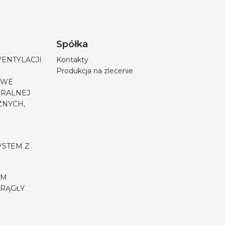
Spółka
WENTYLACJI
Kontakty
Produkcja na zlecenie
OWE
URALNEJ
ZNYCH,
YSTEM Z
EM
RĄGŁY