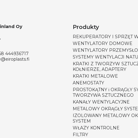
Finland Oy
Produkty
REKUPERATORY I SPRZĘT 
,
WENTYLATORY DOMOWE
WENTYLATORY PRZEMYSŁ
58 444936717
SYSTEMY WENTYLACJI NAT
e@eiroplasts.fi
KRATKI Z TWORZYW SZTUC
KOŁNIERZE, ADAPTERY
KRATKI METALOWE
ANEMOSTATY
PROSTOKĄTNY i OKRĄGŁY S
TWORZYWA SZTUCZNEGO
KANAŁY WENTYLACYJNE
METALOWY OKRĄGŁY SYST
IZOLOWANY METALOWY OK
SYSTEM
WŁAZY KONTROLNE
FILTRY