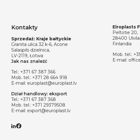
Kontakty
Eiroplasts 
Peltotie 20,
28400 Ulvila
Sprzedaż: Kraje bałtyckie
Finlandia
Granita ulica 32 k-6, Acone
Salaspils dzielnica,
Mob. tel.:
+3
LV-2119, Łotwa
E-mail:
offic
Jak nas znaleźć
Tel.:
+371 67 387 366
Mob. tel.:
+371 28 664 918
E-mail:
europlast@europlast.lv
Dział handlowy: eksport
Tel.:
+371 67 387 368
Mob. tel.:
+371 29379508
E-mail:
export@europlast.lv