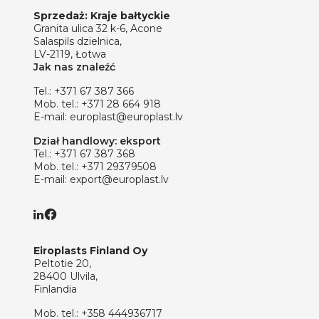
Sprzedaż: Kraje bałtyckie
Granita ulica 32 k-6, Acone
Salaspils dzielnica,
LV-2119, Łotwa
Jak nas znaleźć
Tel.:
+371 67 387 366
Mob. tel.:
+371 28 664 918
E-mail:
europlast@europlast.lv
Dział handlowy: eksport
Tel.:
+371 67 387 368
Mob. tel.:
+371 29379508
E-mail:
export@europlast.lv
Eiroplasts Finland Oy
Peltotie 20,
28400 Ulvila,
Finlandia
Mob. tel.:
+358 444936717