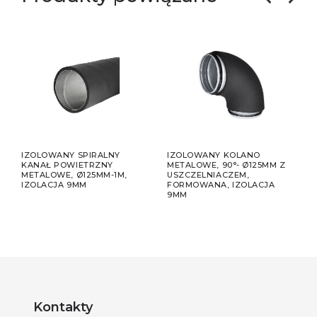
A DO
IZOLOWANY SPIRALNY
IZOLOWANY KOLANO
IZO
ZT.
KANAŁ POWIETRZNY
METALOWE, 90°- Ø125MM Z
META
METALOWE, Ø125MM-1M,
USZCZELNIACZEM,
USZ
IZOLACJA 9MM
FORMOWANA, IZOLACJA
9MM
9MM
Kontakty