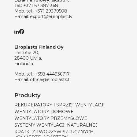
Tel.:
+371 67 387 368
Mob. tel.:
+371 29379508
E-mail:
export@europlast.lv
Eiroplasts Finland Oy
Peltotie 20,
28400 Ulvila,
Finlandia
Mob. tel.:
+358 444936717
E-mail:
office@eiroplasts.fi
Produkty
REKUPERATORY I SPRZĘT WENTYLACJI
WENTYLATORY DOMOWE
WENTYLATORY PRZEMYSŁOWE
SYSTEMY WENTYLACJI NATURALNEJ
KRATKI Z TWORZYW SZTUCZNYCH,