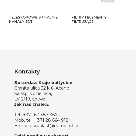
TELESKOPOWE SPIRALNIE
FILTRY I ELEMENTY
KANAŁY SDT
FILTRUJĄCE
Kontakty
Sprzedaż: Kraje bałtyckie
Granita ulica 32 k-6, Acone
Salaspils dzielnica,
LV-2119, Łotwa
Jak nas znaleźć
Tel.:
+371 67 387 366
Mob. tel.:
+371 28 664 918
E-mail:
europlast@europlast.lv
Dział handlowy: eksport