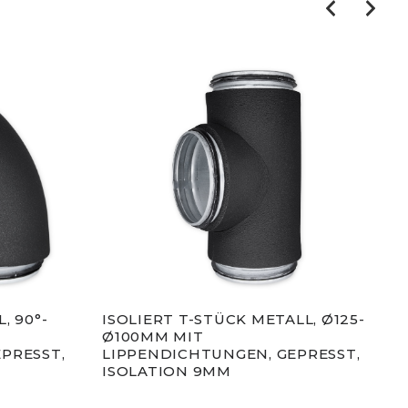
, 90°-
ISOLIERT T-STÜCK METALL, Ø125-
ISO
Ø100MM MIT
MET
PRESST,
LIPPENDICHTUNGEN, GEPRESST,
LIP
ISOLATION 9MM
ISO