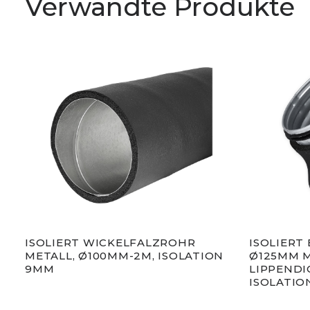
Verwandte Produkte
ISOLIERT WICKELFALZROHR
ISOLIERT 
METALL, Ø100MM-2M, ISOLATION
Ø125MM 
ION
9MM
LIPPENDI
ISOLATIO