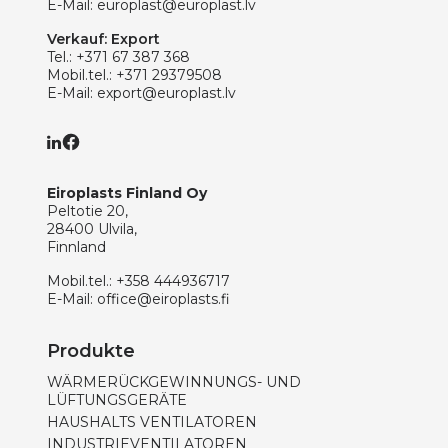
E-Mail:
europlast@europlast.lv
Verkauf: Export
Tel.:
+371 67 387 368
Mobil.tel.:
+371 29379508
E-Mail:
export@europlast.lv
Eiroplasts Finland Oy
Peltotie 20,
28400 Ulvila,
Finnland
Mobil.tel.:
+358 444936717
E-Mail:
office@eiroplasts.fi
Produkte
WÄRMERÜCKGEWINNUNGS- UND
LÜFTUNGSGERÄTE
HAUSHALTS VENTILATOREN
INDUSTRIEVENTILATOREN