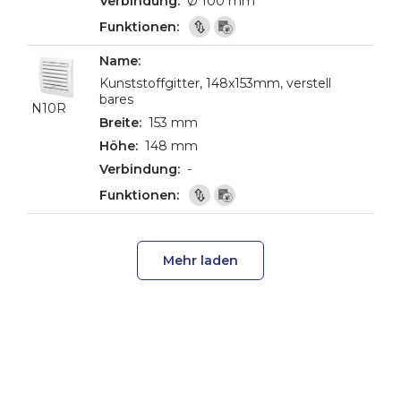
Ø 100 mm
Kunststoffgitter, 148x153mm, verstell
bares
N10R
153 mm
148 mm
-
Mehr laden