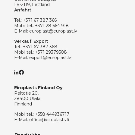
LV-2119, Lettland
Anfahrt
Tel.:
+371 67 387 366
Mobil.tel.:
+371 28 664 918
E-Mail:
europlast@europlast.lv
Verkauf: Export
Tel.:
+371 67 387 368
Mobil.tel.:
+371 29379508
E-Mail:
export@europlast.lv
Eiroplasts Finland Oy
Peltotie 20,
28400 Ulvila,
Finnland
Mobil.tel.:
+358 444936717
E-Mail:
office@eiroplasts.fi