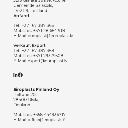
32/6 Granita Straße, Acone
Gemeinde Salaspils,
LV-2119, Lettland
Anfahrt
Tel.:
+371 67 387 366
Mobil.tel.:
+371 28 664 918
E-Mail:
europlast@europlast.lv
Verkauf: Export
Tel.:
+371 67 387 368
Mobil.tel.:
+371 29379508
E-Mail:
export@europlast.lv
Eiroplasts Finland Oy
Peltotie 20,
28400 Ulvila,
Finnland
Mobil.tel.:
+358 444936717
E-Mail:
office@eiroplasts.fi