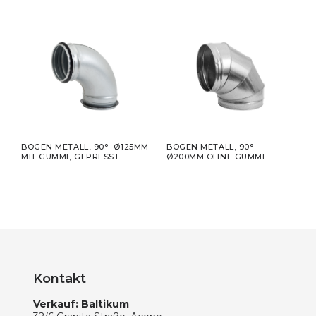
LL,
BOGEN METALL, 90°- Ø125MM
BOGEN METALL, 90°-
BOGE
MIT GUMMI, GEPRESST
Ø200MM OHNE GUMMI
MIT 
Kontakt
Verkauf: Baltikum