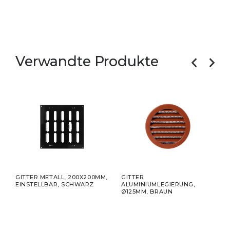
Verwandte Produkte
0-
GITTER METALL, 200X200MM,
GITTER
KLE
EINSTELLBAR, SCHWARZ
ALUMINIUMLEGIERUNG,
75MM
Ø125MM, BRAUN