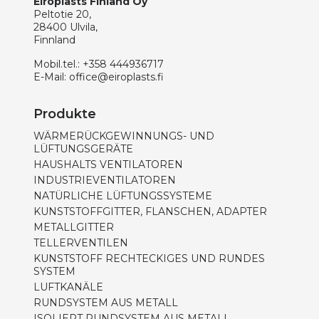
Eiroplasts Finland Oy
Peltotie 20,
28400 Ulvila,
Finnland
Mobil.tel.:
+358 444936717
E-Mail:
office@eiroplasts.fi
Produkte
WÄRMERÜCKGEWINNUNGS- UND
LÜFTUNGSGERÄTE
HAUSHALTS VENTILATOREN
INDUSTRIEVENTILATOREN
NATÜRLICHE LÜFTUNGSSYSTEME
KUNSTSTOFFGITTER, FLANSCHEN, ADAPTER
METALLGITTER
TELLERVENTILEN
KUNSTSTOFF RECHTECKIGES UND RUNDES
SYSTEM
LUFTKANÄLE
RUNDSYSTEM AUS METALL
ISOLIERT RUNDSYSTEM AUS METALL