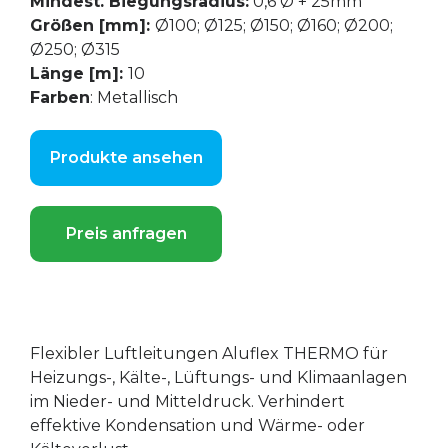
Mindest. Biegungsradius:
0,6 Ø + 25mm
Größen [mm]:
Ø100; Ø125; Ø150; Ø160; Ø200;
Ø250; Ø315
Länge [m]:
10
Farben
: Metallisch
Produkte ansehen
Preis anfragen
Flexibler Luftleitungen Aluflex THERMO für
Heizungs-, Kälte-, Lüftungs- und Klimaanlagen
im Nieder- und Mitteldruck. Verhindert
effektive Kondensation und Wärme- oder