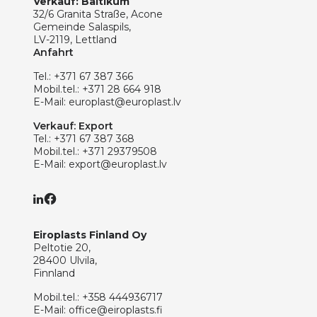
Verkauf: Baltikum
32/6 Granita Straße, Acone
Gemeinde Salaspils,
LV-2119, Lettland
Anfahrt
Tel.:
+371 67 387 366
Mobil.tel.:
+371 28 664 918
E-Mail:
europlast@europlast.lv
Verkauf: Export
Tel.:
+371 67 387 368
Mobil.tel.:
+371 29379508
E-Mail:
export@europlast.lv
Eiroplasts Finland Oy
Peltotie 20,
28400 Ulvila,
Finnland
Mobil.tel.:
+358 444936717
E-Mail:
office@eiroplasts.fi