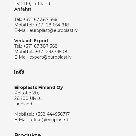
LV-2119, Lettland
Anfahrt
Tel.:
+371 67 387 366
Mobil.tel.:
+371 28 664 918
E-Mail:
europlast@europlast.lv
Verkauf: Export
Tel.:
+371 67 387 368
Mobil.tel.:
+371 29379508
E-Mail:
export@europlast.lv
Eiroplasts Finland Oy
Peltotie 20,
28400 Ulvila,
Finnland
Mobil.tel.:
+358 444936717
E-Mail:
office@eiroplasts.fi
Produkte