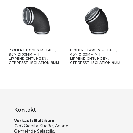
ND,
ISOLIERT BOGEN METALL,
ISOLIERT BOGEN METALL,
ISO
90°- Ø100MM MIT
45°- Ø100MM MIT
META
LIPPENDICHTUNGEN,
LIPPENDICHTUNGEN,
LIP
GEPRESST, ISOLATION 9MM
GEPRESST, ISOLATION 9MM
GEPR
Kontakt
Verkauf: Baltikum
32/6 Granita Straße, Acone
Gemeinde Salaspils,