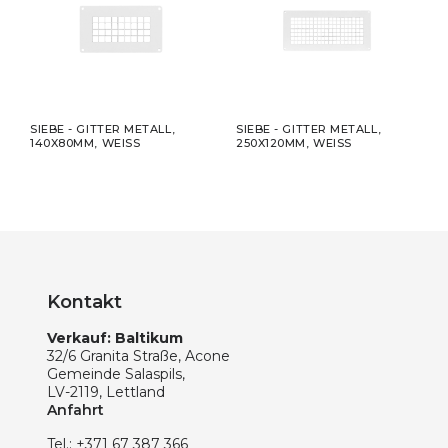
SIEBE - GITTER METALL,
SIEBE - GITTER METALL,
SIEB
140X80MM, WEISS
250X120MM, WEISS
200
Kontakt
Verkauf: Baltikum
32/6 Granita Straße, Acone
Gemeinde Salaspils,
LV-2119, Lettland
Anfahrt
Tel.:
+371 67 387 366