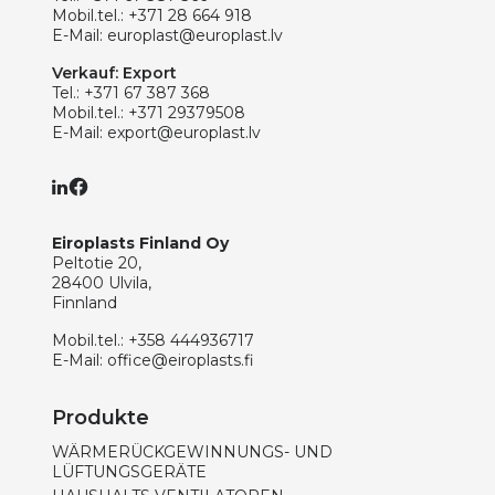
Mobil.tel.:
+371 28 664 918
E-Mail:
europlast@europlast.lv
Verkauf: Export
Tel.:
+371 67 387 368
Mobil.tel.:
+371 29379508
E-Mail:
export@europlast.lv
Eiroplasts Finland Oy
Peltotie 20,
28400 Ulvila,
Finnland
Mobil.tel.:
+358 444936717
E-Mail:
office@eiroplasts.fi
Produkte
WÄRMERÜCKGEWINNUNGS- UND
LÜFTUNGSGERÄTE