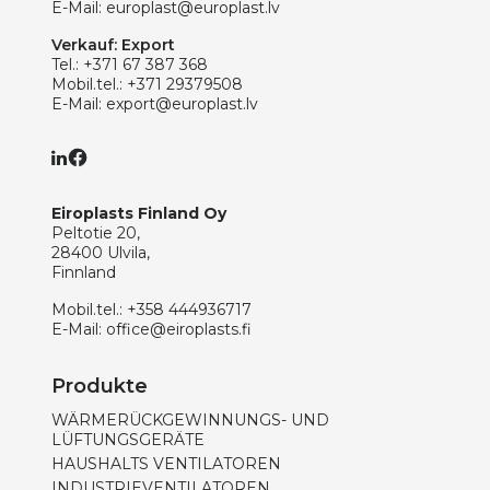
E-Mail:
europlast@europlast.lv
Verkauf: Export
Tel.:
+371 67 387 368
Mobil.tel.:
+371 29379508
E-Mail:
export@europlast.lv
Eiroplasts Finland Oy
Peltotie 20,
28400 Ulvila,
Finnland
Mobil.tel.:
+358 444936717
E-Mail:
office@eiroplasts.fi
Produkte
WÄRMERÜCKGEWINNUNGS- UND
LÜFTUNGSGERÄTE
HAUSHALTS VENTILATOREN
INDUSTRIEVENTILATOREN