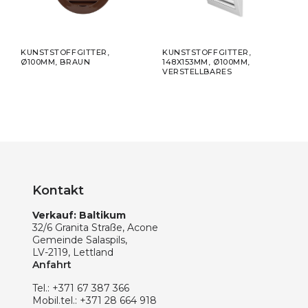
KUNSTSTOFFGITTER,
KUNSTSTOFFGITTER,
FLEX
Ø100MM, BRAUN
148X153MM, Ø100MM,
ALU
VERSTELLBARES
Ø100
UPP
Kontakt
Verkauf: Baltikum
32/6 Granita Straße, Acone
Gemeinde Salaspils,
LV-2119, Lettland
Anfahrt
Tel.:
+371 67 387 366
Mobil.tel.:
+371 28 664 918