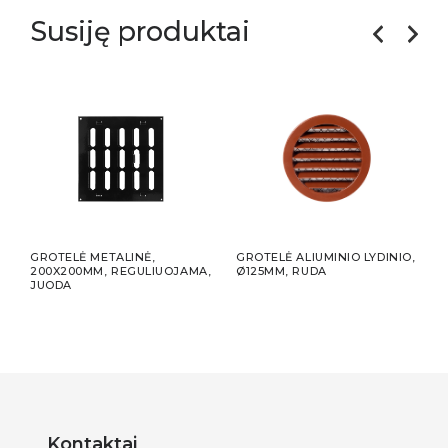
Susiję produktai
-
GROTELĖ METALINĖ,
GROTELĖ ALIUMINIO LYDINIO,
LIPN
200X200MM, REGULIUOJAMA,
Ø125MM, RUDA
75MM
JUODA
Kontaktai