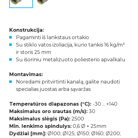
Konstrukcija:
Pagaminti iš lankstaus ortakio
Su stiklo vatos izoliacija, kurio tankis 16 kg/m³
ir storis 25 mm
Su išoriniu metalizuoto poliesterio apvalkalu
Montavimas:
Norėdami pritvirtinti kanalą, galite naudoti
specialias juostas arba sąvaržas
Temperatūros diapazonas (°C):
-30 ... +140
Maksimalus oro srautas (m/s):
30
Maksimalus slėgis (Pa):
2500
Min. lenkimo spindulys:
0,6 Ø + 25mm
Dydžiai [mm]:
Ø100; Ø125; Ø150; Ø160; Ø200;