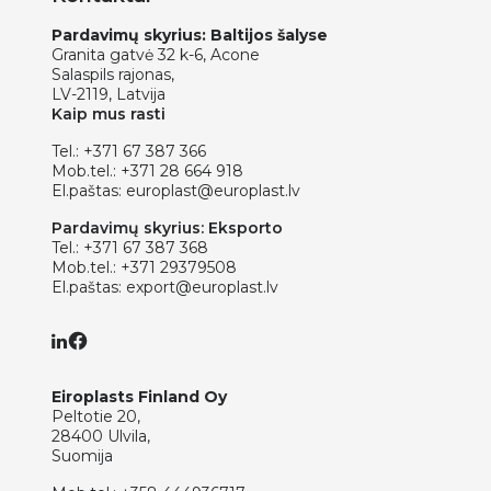
Pardavimų skyrius: Baltijos šalyse
Granita gatvė 32 k-6, Acone
Salaspils rajonas,
LV-2119, Latvija
Kaip mus rasti
Tel.:
+371 67 387 366
Mob.tel.:
+371 28 664 918
El.paštas:
europlast@europlast.lv
Pardavimų skyrius: Eksporto
Tel.:
+371 67 387 368
Mob.tel.:
+371 29379508
El.paštas:
export@europlast.lv
Eiroplasts Finland Oy
Peltotie 20,
28400 Ulvila,
Suomija