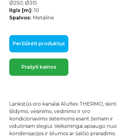
Ø250; Ø315
Ilgis [m]:
10
Spalvos:
Metalinė
Peržiūrėti produktus
Prašyti kainos
Lankstūs oro kanalai Aluflex THERMO, skirti
šildymo, vėsinimo, vėdinimo ir oro
kondicionavimo sistemoms esant žemam ir
vidutiniam slėgiui. Veiksmingai apsaugo nuo
kondensacijos ir šilumos ar šalčio praradimo.