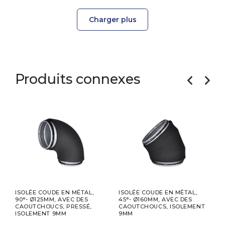
Charger plus
Produits connexes
ISOLÉE COUDE EN MÉTAL,
ISOLÉE COUDE EN MÉTAL,
ISOL
2
90°- Ø125MM, AVEC DES
45°- Ø160MM, AVEC DES
MÉTA
CAOUTCHOUCS, PRESSÉ,
CAOUTCHOUCS, ISOLEMENT
DES
ISOLEMENT 9MM
9MM
PRES