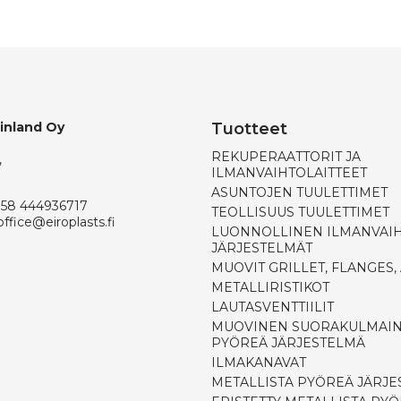
Finland Oy
Tuotteet
REKUPERAATTORIT JA
,
ILMANVAIHTOLAITTEET
ASUNTOJEN TUULETTIMET
358 444936717
TEOLLISUUS TUULETTIMET
office@eiroplasts.fi
LUONNOLLINEN ILMANVAI
JÄRJESTELMÄT
MUOVIT GRILLET, FLANGES,
METALLIRISTIKOT
LAUTASVENTTIILIT
MUOVINEN SUORAKULMAIN
PYÖREÄ JÄRJESTELMÄ
ILMAKANAVAT
METALLISTA PYÖREÄ JÄRJ