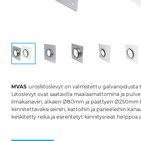
MVAS
urosliitoslevyt on valmistettu galvanoidusta 
Liitoslevyt ovat saatavilla maalaamattomina ja pulveri
ilmakanaviin, alkaen Ø80mm ja päättyen Ø250mm liit
kiinnitettäväksi seiniin, kattoihin ja paneeleihin kana
keskitetty reikä ja esirei'itetyt kiinnitysreiät helppo