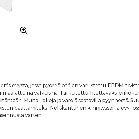
teräslevystä, jossa pyöreä pää on varustettu EPDM-tiiviste
maalattuina valkoisina. Tarkoitettu liitettäväksi erikokois
äntään. Muita kokoja ja värejä saatavilla pyynnöstä. Su
viston päättämiseksi. Neliskanttinen kiinnitysseinälevy, jo
a asennusta varten.