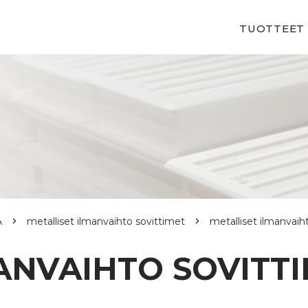
TUOTTEET
Ä
metalliset ilmanvaihto sovittimet
metalliset ilmanvaih
ANVAIHTO SOVITT