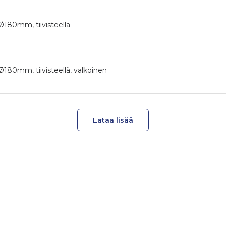
 Ø180mm, tiivisteellä
 Ø180mm, tiivisteellä, valkoinen
Lataa lisää