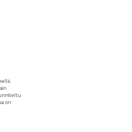
ellä.
iin
unniteltu
ssa on