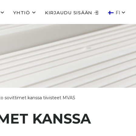
YHTIÖ
KIRJAUDU SISÄÄN
FI
to sovittimet kanssa tiivisteet MVAS
IMET KANSSA