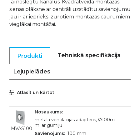
lai noslēgtu kanālus. Kvadrātveida montāžas
sienas plāksne ar centrāli uzstādītu savienojumu
jau ir ar iepriekš izurbtiem montāžas caurumiem
vieglākai montāžai.
Tehniskā specifikācija
Produkti
Lejupielādes
Atlasīt un kārtot
metāla ventilācijas adapteris, Ø100m
m, ar gumiju
MVAS100
100 mm