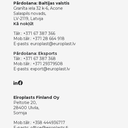
Pārdošana: Baltijas valstis
Granīta iela 32 k-6, Acone
Salaspils novads,
LV-2119, Latvija
Kā nokļūt
Tālr.:
+371 67 387 366
Mob.tālr.:
+371 28 664 918
E-pasts:
europlast@europlast.lv
Pārdošana: Eksports
Tālr.:
+371 67 387 368
Mob.tālr.:
+371 29379508
E-pasts:
export@europlast.lv
Eiroplasts Finland Oy
Peltotie 20,
28400 Ulvila,
Somija
Mob.tālr.:
+358 444936717
E-pasts:
office@eiroplasts.fi