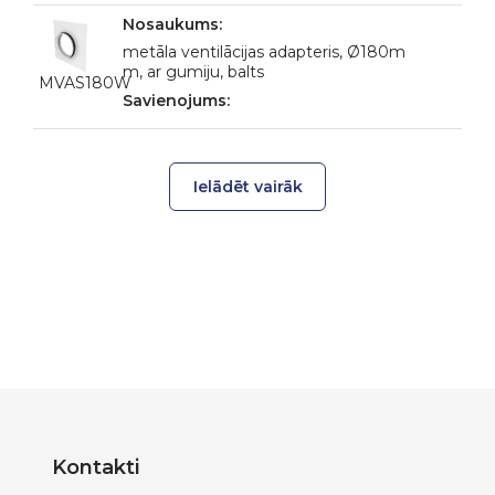
metāla ventilācijas adapteris, Ø180m
m, ar gumiju, balts
MVAS180W
Ielādēt vairāk
Kontakti