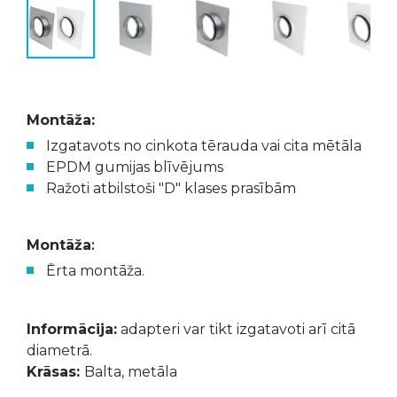
Montāža:
Izgatavots no cinkota tērauda vai cita mētāla
EPDM gumijas blīvējums
Ražoti atbilstoši "D" klases prasībām
Montāža
:
Ērta montāža.
Informācija:
adapteri var tikt izgatavoti arī citā
diametrā.
Krāsas:
Balta, metāla