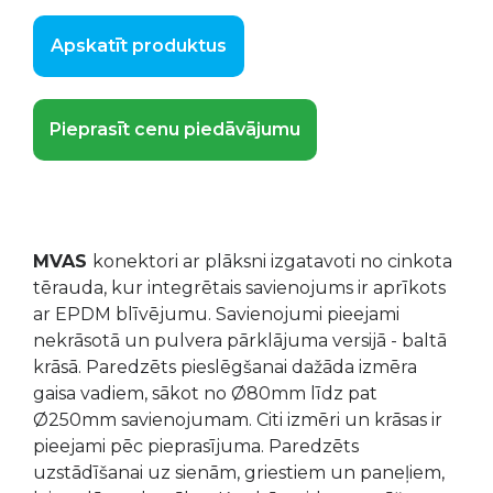
Apskatīt produktus
Pieprasīt cenu piedāvājumu
MVAS
konektori ar plāksni izgatavoti no cinkota
tērauda, kur integrētais savienojums ir aprīkots
ar EPDM blīvējumu. Savienojumi pieejami
nekrāsotā un pulvera pārklājuma versijā - baltā
krāsā. Paredzēts pieslēgšanai dažāda izmēra
gaisa vadiem, sākot no Ø80mm līdz pat
Ø250mm savienojumam. Citi izmēri un krāsas ir
pieejami pēc pieprasījuma. Paredzēts
uzstādīšanai uz sienām, griestiem un paneļiem,