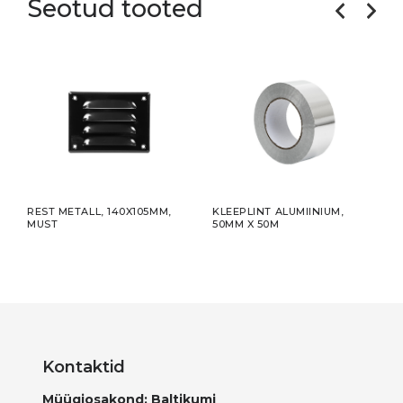
Seotud tooted
,
REST METALL, 140X105MM,
KLEEPLINT ALUMIINIUM,
TÕMM
MUST
50MM X 50M
Ø12
Kontaktid
Müügiosakond: Baltikumi