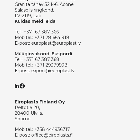
Granita tänav 32 k-6, Acone
Salaspils ringkond,
LV-2119, Läti
Kuidas meid leida
Tel.:
+371 67 387 366
Mob.tel.:
+371 28 664 918
E-post:
europlast@europlast.lv
Müügiosakond: Ekspordi
Tel.:
+371 67 387 368
Mob.tel.:
+371 29379508
E-post:
export@europlast.lv
Eiroplasts Finland Oy
Peltotie 20,
28400 Ulvila,
Soome
Mob.tel.:
+358 444936717
E-post:
office@eiroplasts.fi