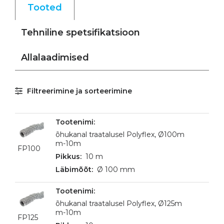
Tooted
Tehniline spetsifikatsioon
Allalaadimised
Filtreerimine ja sorteerimine
õhukanal traatalusel Polyflex, Ø100m
m-10m
FP100
10 m
Ø 100 mm
õhukanal traatalusel Polyflex, Ø125m
m-10m
FP125