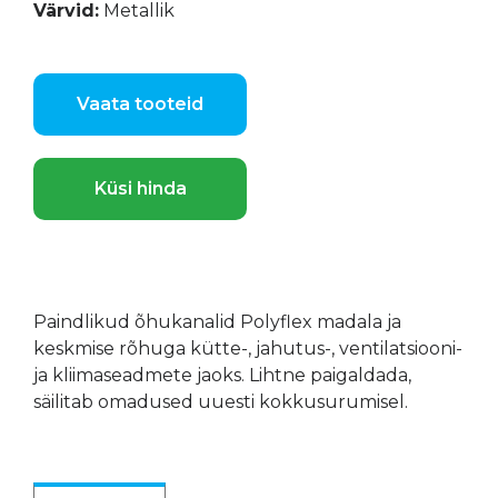
Värvid:
Metallik
Vaata tooteid
Küsi hinda
Paindlikud õhukanalid Polyflex madala ja
keskmise rõhuga kütte-, jahutus-, ventilatsiooni-
ja kliimaseadmete jaoks. Lihtne paigaldada,
säilitab omadused uuesti kokkusurumisel.