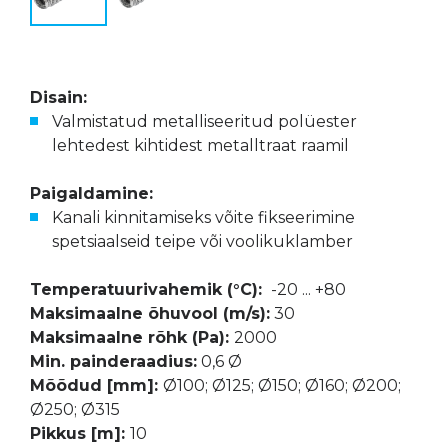
Disain:
Valmistatud metalliseeritud polüester
lehtedest kihtidest metalltraat raamil
Paigaldamine:
Kanali kinnitamiseks võite fikseerimine
spetsiaalseid teipe või voolikuklamber
Temperatuurivahemik (°C):
-20 ... +80
Maksimaalne õhuvool (m/s):
30
Maksimaalne rõhk (Pa):
2000
Min. painderaadius:
0,6 Ø
Mõõdud [mm]:
Ø100; Ø125; Ø150; Ø160; Ø200;
Ø250; Ø315
Pikkus [m]:
10