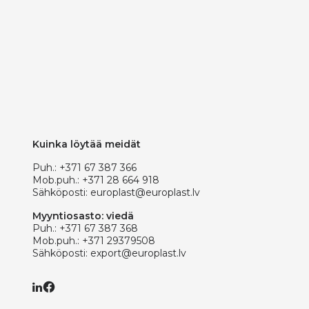
Kuinka löytää meidät
Puh.:
+371 67 387 366
Mob.puh.:
+371 28 664 918
Sähköposti:
europlast@europlast.lv
Myyntiosasto: viedä
Puh.:
+371 67 387 368
Mob.puh.:
+371 29379508
Sähköposti:
export@europlast.lv