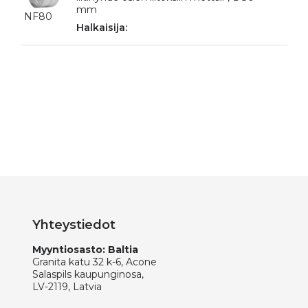
mm
NF80
Yhteystiedot
Myyntiosasto: Baltia
Granita katu 32 k-6, Acone
Salaspils kaupunginosa,
LV-2119, Latvia