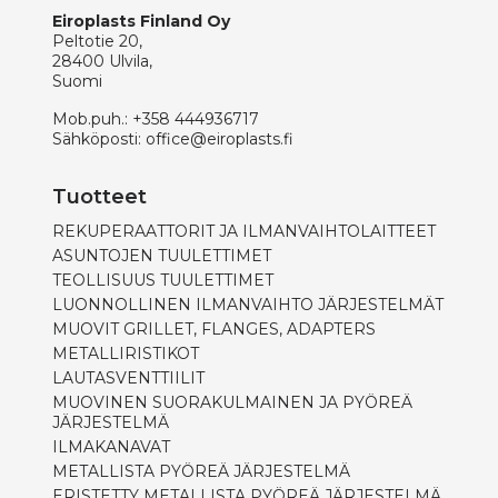
Eiroplasts Finland Oy
Peltotie 20,
28400 Ulvila,
Suomi
Mob.puh.:
+358 444936717
Sähköposti:
office@eiroplasts.fi
Tuotteet
REKUPERAATTORIT JA ILMANVAIHTOLAITTEET
ASUNTOJEN TUULETTIMET
TEOLLISUUS TUULETTIMET
LUONNOLLINEN ILMANVAIHTO JÄRJESTELMÄT
MUOVIT GRILLET, FLANGES, ADAPTERS
METALLIRISTIKOT
LAUTASVENTTIILIT
MUOVINEN SUORAKULMAINEN JA PYÖREÄ
JÄRJESTELMÄ
ILMAKANAVAT
METALLISTA PYÖREÄ JÄRJESTELMÄ
ERISTETTY METALLISTA PYÖREÄ JÄRJESTELMÄ