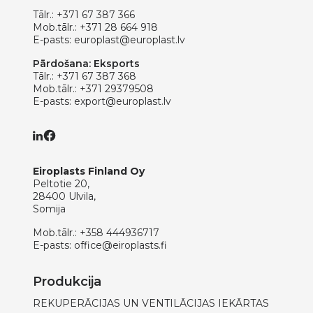
Tālr.:
+371 67 387 366
Mob.tālr.:
+371 28 664 918
E-pasts:
europlast@europlast.lv
Pārdošana: Eksports
Tālr.:
+371 67 387 368
Mob.tālr.:
+371 29379508
E-pasts:
export@europlast.lv
Eiroplasts Finland Oy
Peltotie 20,
28400 Ulvila,
Somija
Mob.tālr.:
+358 444936717
E-pasts:
office@eiroplasts.fi
Produkcija
REKUPERĀCIJAS UN VENTILĀCIJAS IEKĀRTAS