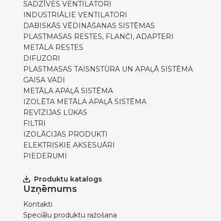
SADZĪVES VENTILATORI
INDUSTRIĀLIE VENTILATORI
DABISKĀS VĒDINĀŠANAS SISTĒMAS
PLASTMASAS RESTES, FLANČI, ADAPTERI
METĀLA RESTES
DIFUZORI
PLASTMASAS TAISNSTŪRA UN APAĻĀ SISTĒMA
GAISA VADI
METĀLA APAĻĀ SISTĒMA
IZOLĒTA METĀLA APAĻĀ SISTĒMA
REVĪZIJAS LŪKAS
FILTRI
IZOLĀCIJAS PRODUKTI
ELEKTRISKIE AKSESUĀRI
PIEDERUMI
Produktu katalogs
Uzņēmums
Kontakti
Speciālu produktu ražošana