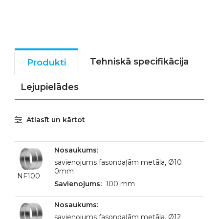
Tehniskā specifikācija
Produkti
Lejupielādes
Atlasīt un kārtot
savienojums fasondaļām metāla, Ø10
0mm
NF100
100 mm
savienojums fasondaļām metāla, Ø12