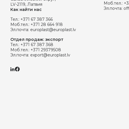
Моб.тел.:
+3
LV-2119, Латвия
Эл.почта:
of
Как найти нас
Тел.:
+371 67 387 366
Моб.тел.:
+371 28 664 918
Эл.почта:
europlast@europlast.lv
Отдел продаж: экспорт
Тел.:
+371 67 387 368
Моб.тел.:
+371 29379508
Эл.почта:
export@europlast.lv