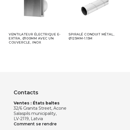
VENTILATEUR ÉLECTRIQUE E-
SPIRALÉ CONDUIT MÉTAL,
DIFF
M
EXTRA, Ø100MM AVEC UN
Ø125MM-1.15M
UNIV
COUVERCLE, INOX
Contacts
Ventes : États baltes
32/6 Granita Street, Acone
Salaspils municipality,
LV-2119, Latvia
Comment se rendre