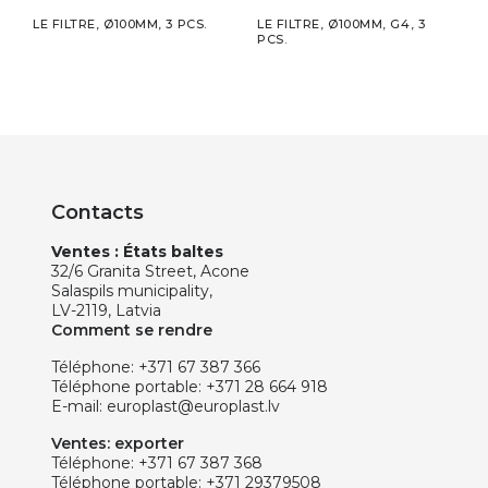
 PCS.
LE FILTRE, Ø100MM, 3 PCS.
LE FILTRE, Ø100MM, G4, 3
LE F
PCS.
Contacts
Ventes : États baltes
32/6 Granita Street, Acone
Salaspils municipality,
LV-2119, Latvia
Comment se rendre
Téléphone:
+371 67 387 366
Téléphone portable:
+371 28 664 918
E-mail:
europlast@europlast.lv
Ventes: exporter
Téléphone:
+371 67 387 368
Téléphone portable:
+371 29379508