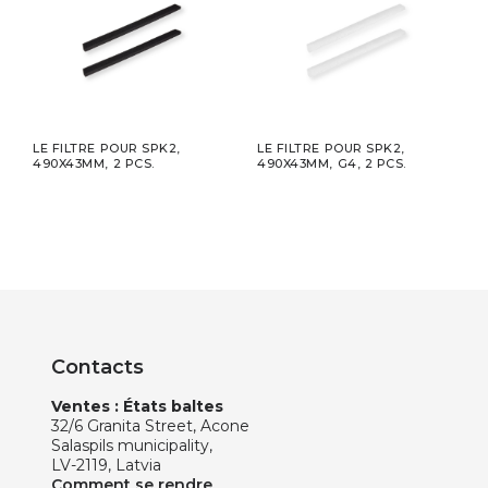
LE FILTRE POUR SPK2,
LE FILTRE POUR SPK2,
UNIT
ON
490X43MM, 2 PCS.
490X43MM, G4, 2 PCS.
DENT
,
PHON
Ø125
Contacts
Ventes : États baltes
32/6 Granita Street, Acone
Salaspils municipality,
LV-2119, Latvia
Comment se rendre