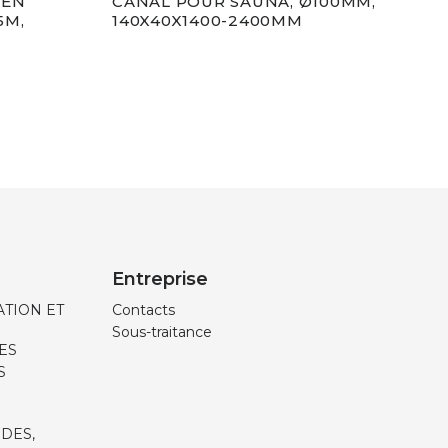
 EN
CANAL POUR SAUNA, Ø100MM,
CON
5M,
140X40X1400-2400MM
Ø10
Entreprise
TION ET
Contacts
Sous-traitance
ES
S
IDES,