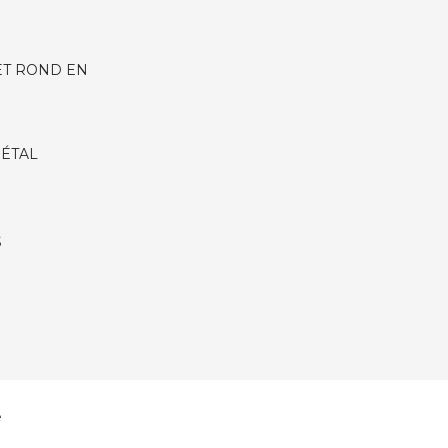
ET ROND EN
MÉTAL
S
é