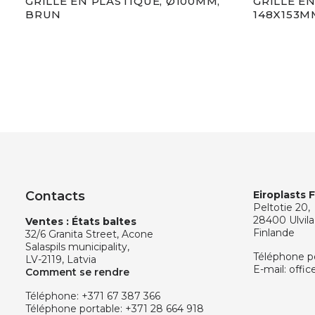
GRILLE EN PLASTIQUE, Ø100MM,
GRILLE EN
BRUN
148X153M
Contacts
Eiroplasts 
Peltotie 20,
28400 Ulvila
Ventes : États baltes
Finlande
32/6 Granita Street, Acone
Salaspils municipality,
Téléphone p
LV-2119, Latvia
E-mail:
offic
Comment se rendre
Téléphone:
+371 67 387 366
Téléphone portable:
+371 28 664 918