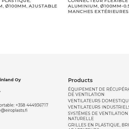
 PLASTIQUE,
CONNECTEUR FLEXIBLE
M, Ø100MM, AJUSTABLE
ALUMINIUM, Ø100MM-0.
MANCHES EXTÉRIEURES
Finland Oy
Products
ÉQUIPEMENT DE RÉCUPÉRA
,
DE VENTILATION
VENTILATEURS DOMESTIQU
ortable:
+358 444936717
VENTILATEURS INDUSTRIEL
e@eiroplasts.fi
SYSTÈMES DE VENTILATION
NATURELLE
GRILLES EN PLASTIQUE, BR