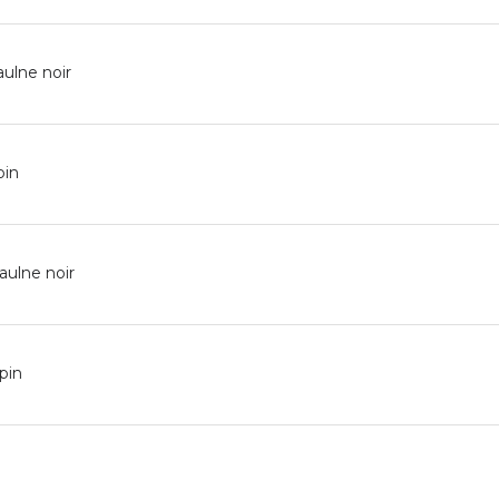
aulne noir
pin
aulne noir
pin