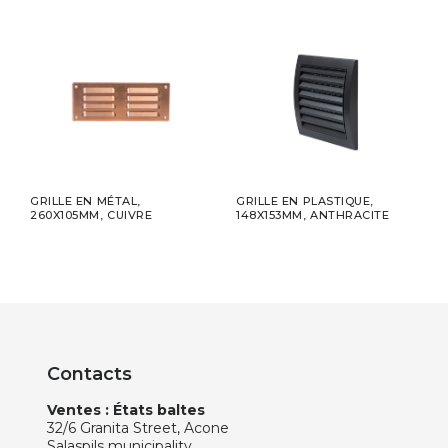
50-
GRILLE EN MÉTAL,
GRILLE EN PLASTIQUE,
RUB
260X105MM, CUIVRE
148X153MM, ANTHRACITE
TREI
Contacts
Ventes : États baltes
32/6 Granita Street, Acone
Salaspils municipality,