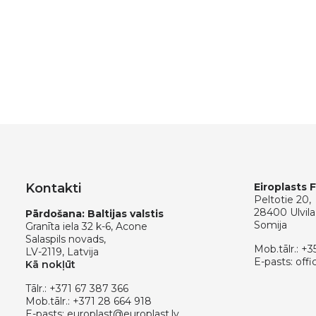
Kontakti
Eiroplasts 
Peltotie 20,
28400 Ulvila
Pārdošana: Baltijas valstis
Somija
Granīta iela 32 k-6, Acone
Salaspils novads,
Mob.tālr.:
+3
LV-2119, Latvija
E-pasts:
offi
Kā nokļūt
Tālr.:
+371 67 387 366
Mob.tālr.:
+371 28 664 918
E-pasts:
europlast@europlast.lv