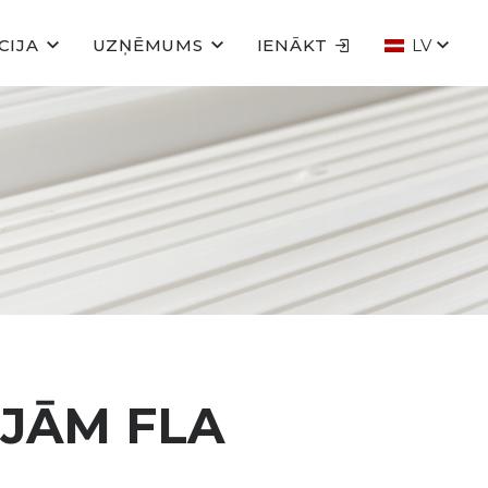
CIJA
UZŅĒMUMS
IENĀKT
LV
IJĀM FLA