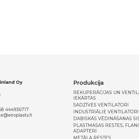
Finland Oy
Produkcija
REKUPERĀCIJAS UN VENTIL
,
IEKĀRTAS
SADZĪVES VENTILATORI
58 444936717
INDUSTRIĀLIE VENTILATORI
ce@eiroplasts.fi
DABISKĀS VĒDINĀŠANAS SI
PLASTMASAS RESTES, FLANČ
ADAPTERI
METĀLA RESTES