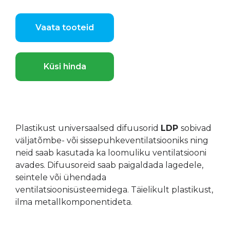
Vaata tooteid
Küsi hinda
Plastikust universaalsed difuusorid
LDP
sobivad
väljatõmbe- või sissepuhkeventilatsiooniks ning
neid saab kasutada ka loomuliku ventilatsiooni
avades. Difuusoreid saab paigaldada lagedele,
seintele või ühendada
ventilatsioonisüsteemidega. Täielikult plastikust,
ilma metallkomponentideta.