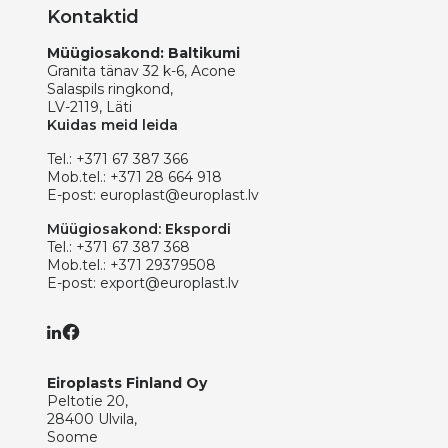
Kontaktid
Müügiosakond: Baltikumi
Granita tänav 32 k-6, Acone
Salaspils ringkond,
LV-2119, Läti
Kuidas meid leida
Tel.:
+371 67 387 366
Mob.tel.:
+371 28 664 918
E-post:
europlast@europlast.lv
Müügiosakond: Ekspordi
Tel.:
+371 67 387 368
Mob.tel.:
+371 29379508
E-post:
export@europlast.lv
Eiroplasts Finland Oy
Peltotie 20,
28400 Ulvila,
Soome