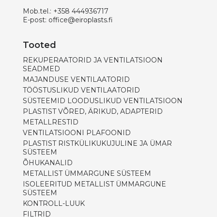
Mob.tel.:
+358 444936717
E-post:
office@eiroplasts.fi
Tooted
REKUPERAATORID JA VENTILATSIOON
SEADMED
MAJANDUSE VENTILAATORID
TÖÖSTUSLIKUD VENTILAATORID
SÜSTEEMID LOODUSLIKUD VENTILATSIOON
PLASTIST VÕRED, ÄRIKUD, ADAPTERID
METALLRESTID
VENTILATSIOONI PLAFOONID
PLASTIST RISTKÜLIKUKUJULINE JA ÜMAR
SÜSTEEM
ÕHUKANALID
METALLIST ÜMMARGUNE SÜSTEEM
ISOLEERITUD METALLIST ÜMMARGUNE
SÜSTEEM
KONTROLL-LUUK
FILTRID