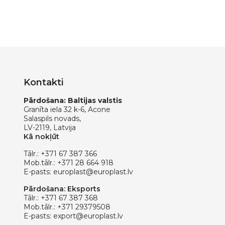
Kontakti
Pārdošana: Baltijas valstis
Granīta iela 32 k-6, Acone
Salaspils novads,
LV-2119, Latvija
Kā nokļūt
Tālr.:
+371 67 387 366
Mob.tālr.:
+371 28 664 918
E-pasts:
europlast@europlast.lv
Pārdošana: Eksports
Tālr.:
+371 67 387 368
Mob.tālr.:
+371 29379508
E-pasts:
export@europlast.lv