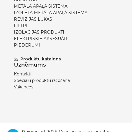
METĀLA APAĻĀ SISTĒMA
IZOLĒTA METĀLA APAĻĀ SISTĒMA
REVĪZIJAS LŪKAS
FILTRI
IZOLĀCIJAS PRODUKTI
ELEKTRISKIE AKSESUĀRI
PIEDERUMI
Produktu katalogs
Uzņēmums
Kontakti
Speciālu produktu ražošana
Vakances
© Europlast 2026. Visas tiesības aizsargātas.