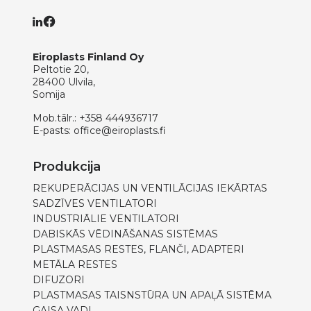
Eiroplasts Finland Oy
Peltotie 20,
28400 Ulvila,
Somija
Mob.tālr.:
+358 444936717
E-pasts:
office@eiroplasts.fi
Produkcija
REKUPERĀCIJAS UN VENTILĀCIJAS IEKĀRTAS
SADZĪVES VENTILATORI
INDUSTRIĀLIE VENTILATORI
DABISKĀS VĒDINĀŠANAS SISTĒMAS
PLASTMASAS RESTES, FLANČI, ADAPTERI
METĀLA RESTES
DIFUZORI
PLASTMASAS TAISNSTŪRA UN APAĻĀ SISTĒMA
GAISA VADI