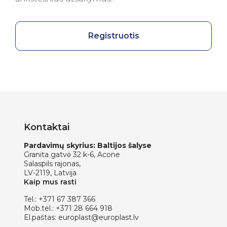
Registruotis
Kontaktai
Pardavimų skyrius: Baltijos šalyse
Granita gatvė 32 k-6, Acone
Salaspils rajonas,
LV-2119, Latvija
Kaip mus rasti
Tel.:
+371 67 387 366
Mob.tel.:
+371 28 664 918
El.paštas:
europlast@europlast.lv