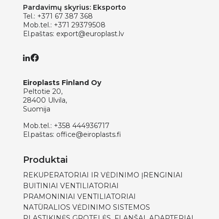
Pardavimų skyrius: Eksporto
Tel.:
+371 67 387 368
Mob.tel.:
+371 29379508
El.paštas:
export@europlast.lv
Eiroplasts Finland Oy
Peltotie 20,
28400 Ulvila,
Suomija
Mob.tel.:
+358 444936717
El.paštas:
office@eiroplasts.fi
Produktai
REKUPERATORIAI IR VĖDINIMO ĮRENGINIAI
BUITINIAI VENTILIATORIAI
PRAMONINIAI VENTILIATORIAI
NATŪRALIOS VĖDINIMO SISTEMOS
PLASTIKINĖS GROTELĖS, FLANŠAI, ADAPTERIAI