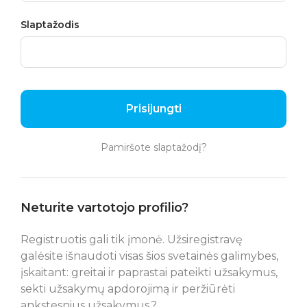
Slaptažodis
Prisijungti
Pamiršote slaptažodį?
Neturite vartotojo profilio?
Registruotis gali tik įmonė. Užsiregistravę
galėsite išnaudoti visas šios svetainės galimybes,
įskaitant: greitai ir paprastai pateikti užsakymus,
sekti užsakymų apdorojimą ir peržiūrėti
ankstesnius užsakymus.?