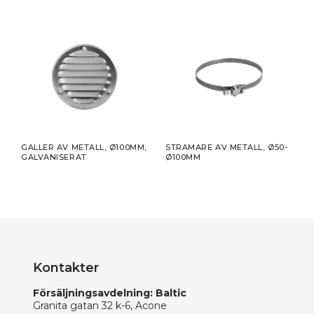
Ø50-
GALLER AV METALL, Ø100MM,
STRAMARE AV METALL, Ø50-
SJÄ
GALVANISERAT
Ø100MM
ALUM
Kontakter
Försäljningsavdelning: Baltic
Granita gatan 32 k-6, Acone