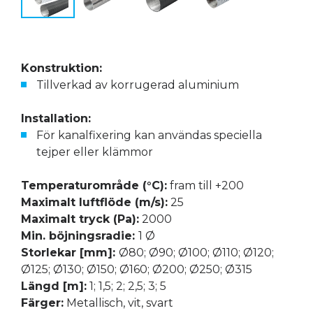
Konstruktion:
Tillverkad av korrugerad aluminium
Installation:
För kanalfixering kan användas speciella
tejper eller klämmor
Temperaturområde (°C):
fram till +200
Maximalt luftflöde (m/s):
25
Maximalt tryck (Pa):
2000
Min. böjningsradie:
1 Ø
Storlekar [mm]:
Ø80; Ø90; Ø100; Ø110; Ø120;
Ø125; Ø130; Ø150; Ø160; Ø200; Ø250; Ø315
Längd [m]:
1; 1,5; 2; 2,5; 3; 5
Färger:
Metallisch, vit, svart