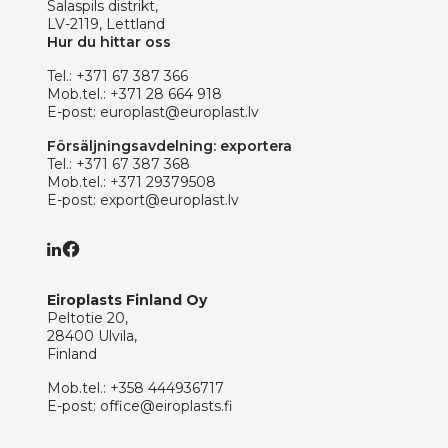
Salaspils distrikt,
LV-2119, Lettland
Hur du hittar oss
Tel.:
+371 67 387 366
Mob.tel.:
+371 28 664 918
E-post:
europlast@europlast.lv
Försäljningsavdelning: exportera
Tel.:
+371 67 387 368
Mob.tel.:
+371 29379508
E-post:
export@europlast.lv
Eiroplasts Finland Oy
Peltotie 20,
28400 Ulvila,
Finland
Mob.tel.:
+358 444936717
E-post:
office@eiroplasts.fi