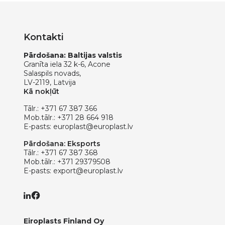
Kontakti
Pārdošana: Baltijas valstis
Granīta iela 32 k-6, Acone
Salaspils novads,
LV-2119, Latvija
Kā nokļūt
Tālr.:
+371 67 387 366
Mob.tālr.:
+371 28 664 918
E-pasts:
europlast@europlast.lv
Pārdošana: Eksports
Tālr.:
+371 67 387 368
Mob.tālr.:
+371 29379508
E-pasts:
export@europlast.lv
Eiroplasts Finland Oy