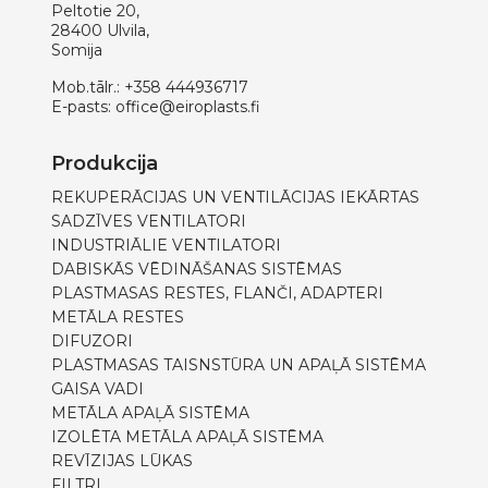
Peltotie 20,
28400 Ulvila,
Somija
Mob.tālr.:
+358 444936717
E-pasts:
office@eiroplasts.fi
Produkcija
REKUPERĀCIJAS UN VENTILĀCIJAS IEKĀRTAS
SADZĪVES VENTILATORI
INDUSTRIĀLIE VENTILATORI
DABISKĀS VĒDINĀŠANAS SISTĒMAS
PLASTMASAS RESTES, FLANČI, ADAPTERI
METĀLA RESTES
DIFUZORI
PLASTMASAS TAISNSTŪRA UN APAĻĀ SISTĒMA
GAISA VADI
METĀLA APAĻĀ SISTĒMA
IZOLĒTA METĀLA APAĻĀ SISTĒMA
REVĪZIJAS LŪKAS
FILTRI