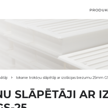
PRODUK
nātāji
lokanie trokšņu slāpētāji ar izolācijas biezumu 25mm G
U SLĀPĒTĀJI AR I
S-25