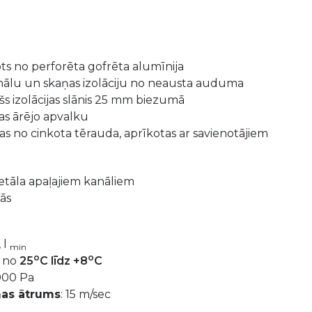
ots no perforēta gofrēta alumīnija
anālu un skaņas izolāciju no neausta auduma
šs izolācijas slānis 25 mm biezumā
as ārējo apvalku
s no cinkota tērauda, aprīkotas ar savienotājiem
etāla apaļajiem kanāliem
pās
, l
min
o
o
:
no
25
C līdz +8
C
00 Pa
mas ātrums
: 15 m/sec