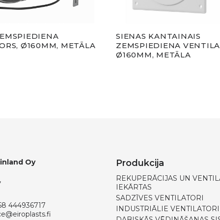
EMSPIEDIENA
SIENAS KANTAINAIS
ORS, Ø160MM, METĀLA
ZEMSPIEDIENA VENTILA
Ø160MM, METĀLA
Finland Oy
Produkcija
REKUPERĀCIJAS UN VENTIL
,
IEKĀRTAS
SADZĪVES VENTILATORI
58 444936717
INDUSTRIĀLIE VENTILATORI
ce@eiroplasts.fi
DABISKĀS VĒDINĀŠANAS SI