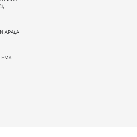
I,
N APAĻĀ
STĒMA