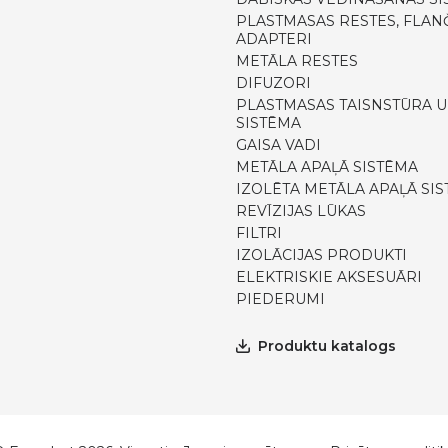
PLASTMASAS RESTES, FLANČ
ADAPTERI
METĀLA RESTES
DIFUZORI
PLASTMASAS TAISNSTŪRA U
SISTĒMA
GAISA VADI
METĀLA APAĻĀ SISTĒMA
IZOLĒTA METĀLA APAĻĀ SI
REVĪZIJAS LŪKAS
FILTRI
IZOLĀCIJAS PRODUKTI
ELEKTRISKIE AKSESUĀRI
PIEDERUMI
Produktu katalogs