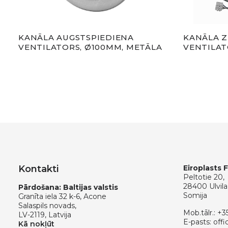
KANĀLA AUGSTSPIEDIENA
KANĀLA Z
VENTILATORS, Ø100MM, METĀLA
VENTILAT
Kontakti
Eiroplasts 
Peltotie 20,
28400 Ulvila
Pārdošana: Baltijas valstis
Somija
Granīta iela 32 k-6, Acone
Salaspils novads,
Mob.tālr.:
+3
LV-2119, Latvija
E-pasts:
offi
Kā nokļūt