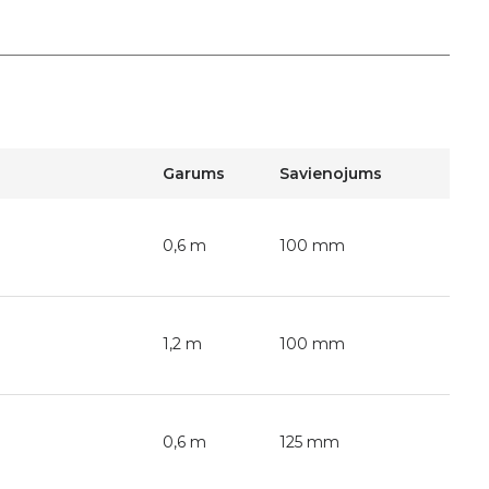
Garums
Savienojums
0,6 m
100 mm
1,2 m
100 mm
0,6 m
125 mm