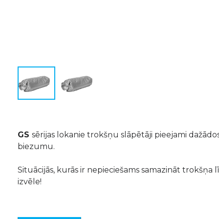
GS
sērijas lokanie trokšņu slāpētāji pieejami dažād
biezumu.
Situācijās, kurās ir nepieciešams samazināt trokšņa 
izvēle!