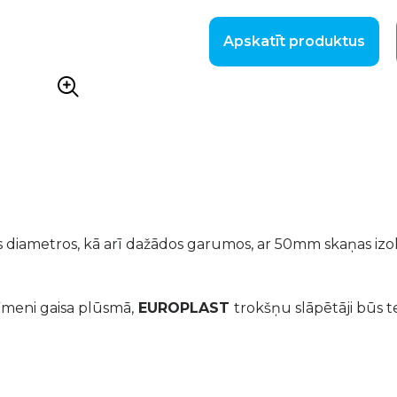
Apskatīt produktus
os diametros, kā arī dažādos garumos, ar 50mm skaņas izol
līmeni gaisa plūsmā,
EUROPLAST
trokšņu slāpētāji būs 