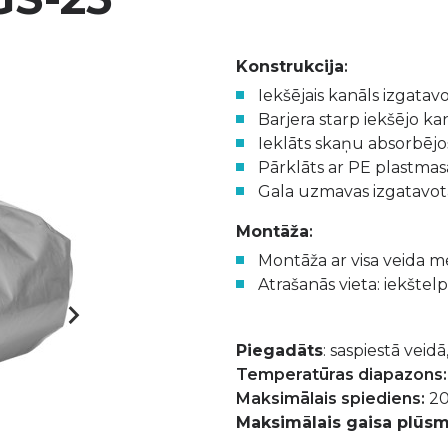
Konstrukcija
:
Iekšējais kanāls izgatav
Barjera starp iekšējo k
Ieklāts skaņu absorbējo
Pārklāts ar PE plastmas
Gala uzmavas izgatavota
Montāža
:
Montāža ar visa veida m
Atrašanās vieta: iekštel
Piegadāts
: saspiestā veidā
Temperatūras diapazons
Maksimālais spiediens:
20
Maksimālais gaisa plūs