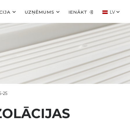
CIJA
UZŅĒMUMS
IENĀKT
LV
S-25
ZOLĀCIJAS