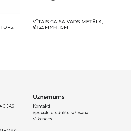
VĪTAIS GAISA VADS METĀLA,
KAN
TORS,
Ø125MM-1.15M
VEN
Uzņēmums
ĀCIJAS
Kontakti
Speciālu produktu ražošana
Vakances
STĒMAS