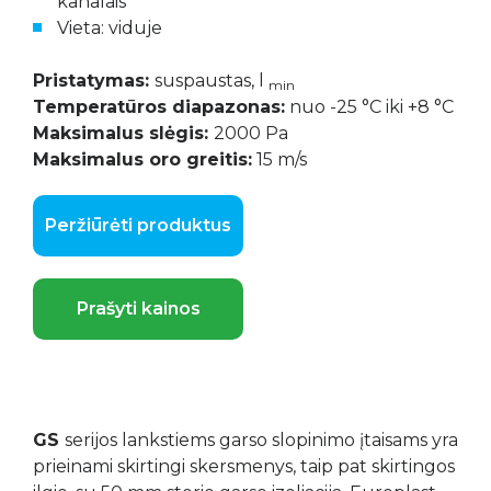
kanalais
Vieta: viduje
Pristatymas:
suspaustas, l
min
Temperatūros diapazonas:
nuo -25 °C iki +8 °C
Maksimalus slėgis:
2000 Pa
Maksimalus oro greitis:
15 m/s
Peržiūrėti produktus
Prašyti kainos
GS
serijos lankstiems garso slopinimo įtaisams yra
prieinami skirtingi skersmenys, taip pat skirtingos