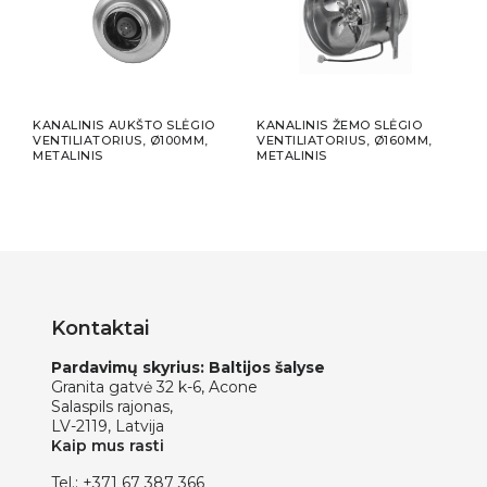
NIS,
KANALINIS AUKŠTO SLĖGIO
KANALINIS ŽEMO SLĖGIO
SIEN
VENTILIATORIUS, Ø100MM,
VENTILIATORIUS, Ø160MM,
SLĖG
METALINIS
METALINIS
Ø160
Kontaktai
Pardavimų skyrius: Baltijos šalyse
Granita gatvė 32 k-6, Acone
Salaspils rajonas,
LV-2119, Latvija
Kaip mus rasti
Tel.:
+371 67 387 366