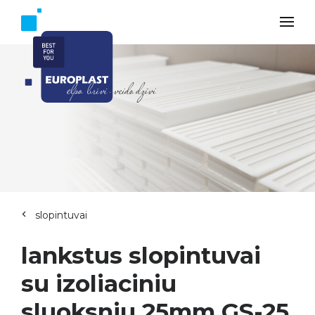
slopintuvai
lankstus slopintuvai
su izoliaciniu
sluoksniu 25mm GS-25