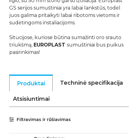
ilgio, su 50 mm storio garso izoliacija. Europlast
GS serijos sumuštiniai yra labai lankstūs, todėl
juos galima pritaikyti labai ribotoms vietoms ir
sudėtingoms instaliacijoms.
Situcijose, kuriose būtina sumažinti oro srauto
triukšmą,
EUROPLAST
sumuštiniai bus puikus
pasirinkimas!
Techninė specifikacija
Produktai
Atsisiuntimai
Filtravimas ir rūšiavimas