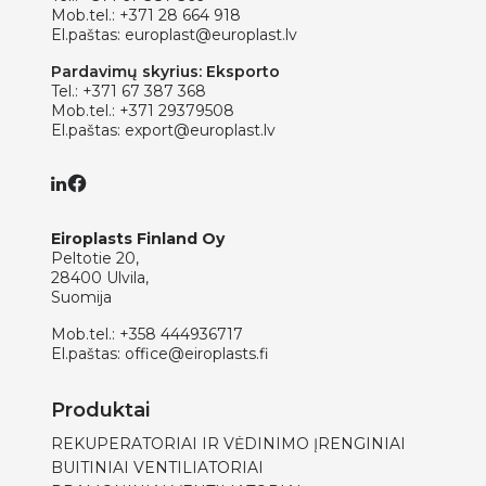
Mob.tel.:
+371 28 664 918
El.paštas:
europlast@europlast.lv
Pardavimų skyrius: Eksporto
Tel.:
+371 67 387 368
Mob.tel.:
+371 29379508
El.paštas:
export@europlast.lv
Eiroplasts Finland Oy
Peltotie 20,
28400 Ulvila,
Suomija
Mob.tel.:
+358 444936717
El.paštas:
office@eiroplasts.fi
Produktai
REKUPERATORIAI IR VĖDINIMO ĮRENGINIAI
BUITINIAI VENTILIATORIAI