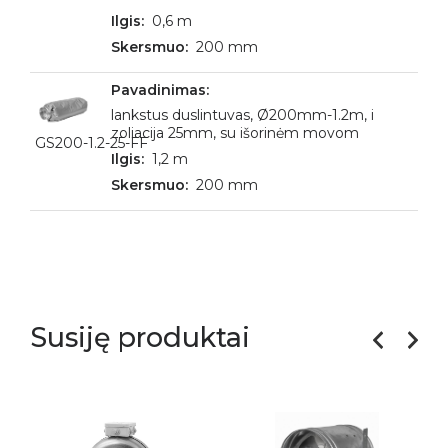
0,6 m
200 mm
lankstus duslintuvas, Ø200mm-1.2m, i
zoliacija 25mm, su išorinėm movom
GS200-1.2-25-FF
1,2 m
200 mm
Susiję produktai