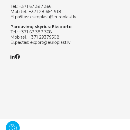
Tel.:
+371 67 387 366
Mob.tel.:
+371 28 664 918
El.paštas:
europlast@europlast.lv
Pardavimų skyrius: Eksporto
Tel.:
+371 67 387 368
Mob.tel.:
+371 29379508
El.paštas:
export@europlast.lv