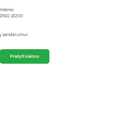
mišinio
 Ø160, Ø200
lų sandarumui
Prašyti kainos