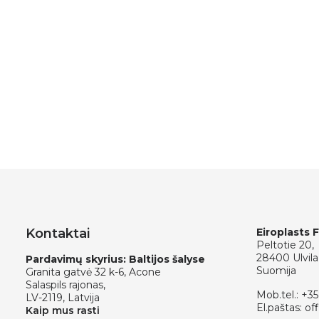
Kontaktai
Eiroplasts 
Peltotie 20,
28400 Ulvila
Pardavimų skyrius: Baltijos šalyse
Suomija
Granita gatvė 32 k-6, Acone
Salaspils rajonas,
Mob.tel.:
+35
LV-2119, Latvija
El.paštas:
off
Kaip mus rasti