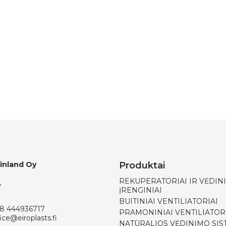
Finland Oy
Produktai
REKUPERATORIAI IR VĖDIN
,
ĮRENGINIAI
BUITINIAI VENTILIATORIAI
8 444936717
PRAMONINIAI VENTILIATOR
ice@eiroplasts.fi
NATŪRALIOS VĖDINIMO SI