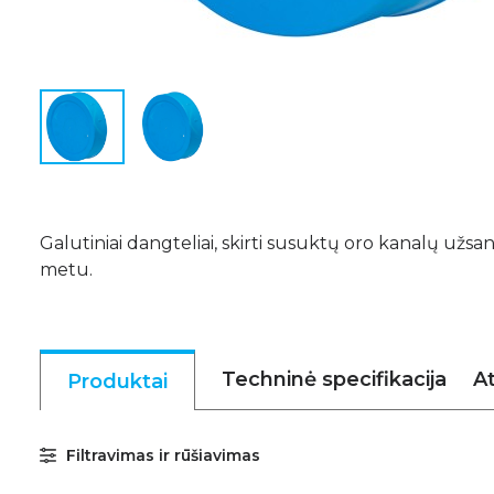
Galutiniai dangteliai, skirti susuktų oro kanalų už
metu.
Techninė specifikacija
At
Produktai
Filtravimas ir rūšiavimas