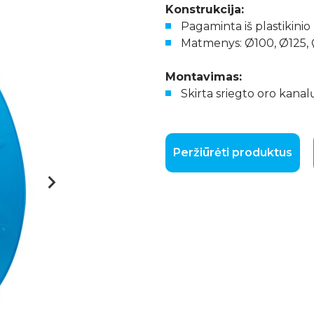
Konstrukcija:
Pagaminta iš plastikinio 
Matmenys: Ø100, Ø125,
Montavimas:
Skirta sriegto oro kana
Peržiūrėti produktus