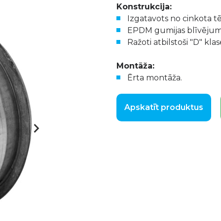
Konstrukcija:
Izgatavots no cinkota tē
EPDM gumijas blīvēju
Ražoti atbilstoši "D" kl
Montāža:
Ērta montāža.
Apskatīt produktus