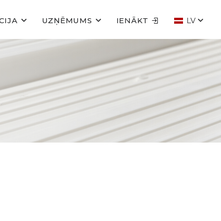
CIJA
UZŅĒMUMS
IENĀKT
LV