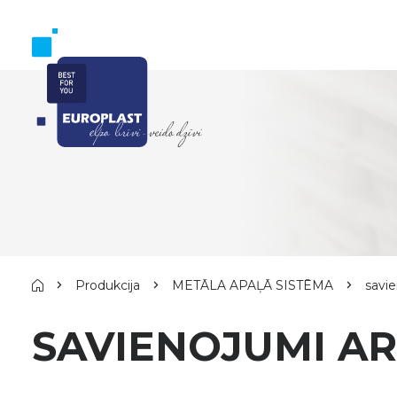
Produkcija
METĀLA APAĻĀ SISTĒMA
savi
SAVIENOJUMI A