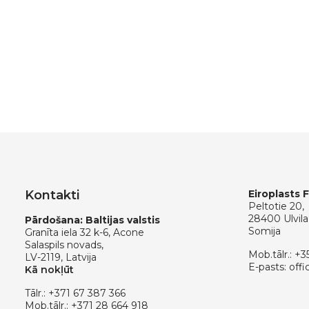
Kontakti
Eiroplasts 
Peltotie 20,
28400 Ulvila
Pārdošana: Baltijas valstis
Somija
Granīta iela 32 k-6, Acone
Salaspils novads,
Mob.tālr.:
+3
LV-2119, Latvija
E-pasts:
offi
Kā nokļūt
Tālr.:
+371 67 387 366
Mob.tālr.:
+371 28 664 918