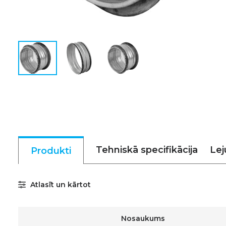
Tehniskā specifikācija
Lej
Produkti
Atlasīt un kārtot
Nosaukums