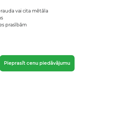
rauda vai cita mētāla
ms
ases prasībām
Pieprasīt cenu piedāvājumu