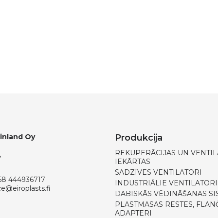
Finland Oy
Produkcija
REKUPERĀCIJAS UN VENTIL
,
IEKĀRTAS
SADZĪVES VENTILATORI
58 444936717
INDUSTRIĀLIE VENTILATORI
ce@eiroplasts.fi
DABISKĀS VĒDINĀŠANAS SI
PLASTMASAS RESTES, FLANČ
ADAPTERI