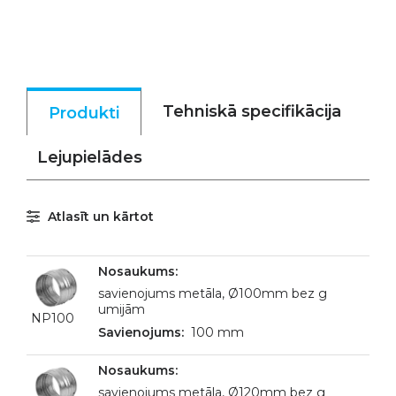
Tehniskā specifikācija
Produkti
Lejupielādes
Atlasīt un kārtot
savienojums metāla, Ø100mm bez g
umijām
NP100
100 mm
savienojums metāla, Ø120mm bez g