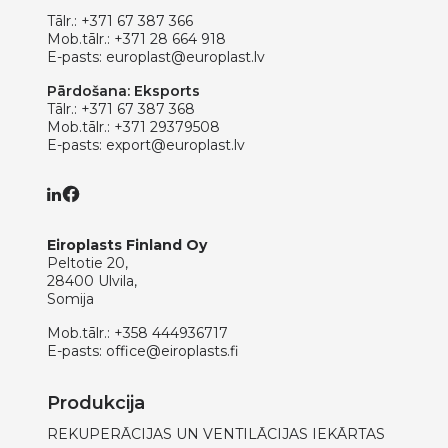
Tālr.:
+371 67 387 366
Mob.tālr.:
+371 28 664 918
E-pasts:
europlast@europlast.lv
Pārdošana: Eksports
Tālr.:
+371 67 387 368
Mob.tālr.:
+371 29379508
E-pasts:
export@europlast.lv
Eiroplasts Finland Oy
Peltotie 20,
28400 Ulvila,
Somija
Mob.tālr.:
+358 444936717
E-pasts:
office@eiroplasts.fi
Produkcija
REKUPERĀCIJAS UN VENTILĀCIJAS IEKĀRTAS