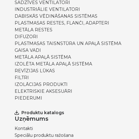
SADZĪVES VENTILATORI
INDUSTRIĀLIE VENTILATORI
DABISKĀS VĒDINĀŠANAS SISTĒMAS
PLASTMASAS RESTES, FLANČI, ADAPTERI
METĀLA RESTES
DIFUZORI
PLASTMASAS TAISNSTŪRA UN APAĻĀ SISTĒMA
GAISA VADI
METĀLA APAĻĀ SISTĒMA
IZOLĒTA METĀLA APAĻĀ SISTĒMA
REVĪZIJAS LŪKAS
FILTRI
IZOLĀCIJAS PRODUKTI
ELEKTRISKIE AKSESUĀRI
PIEDERUMI
Produktu katalogs
Uzņēmums
Kontakti
Speciālu produktu ražošana