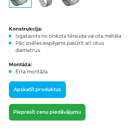
Konstrukcija:
Izgatavots no cinkota tērauda vai cita mētāla
Pēc izvēles iespējams pasūtīt arī citus
diametrus.
Montāža:
Ērta montāža.
Apskatīt produktus
Pieprasīt cenu piedāvājumu