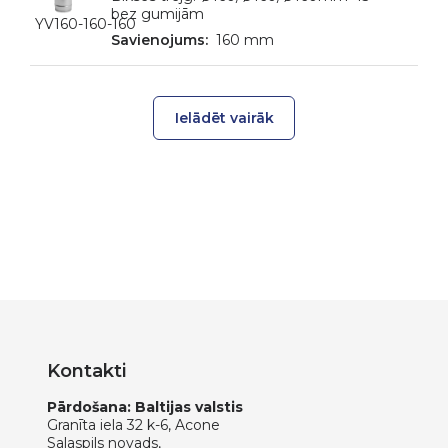
bez gumijām
YV160-160-160
160 mm
Ielādēt vairāk
Kontakti
Pārdošana: Baltijas valstis
Granīta iela 32 k-6, Acone
Salaspils novads,