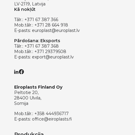
LV-2119, Latvija
Kā nokļūt
Tālr.:
+371 67 387 366
Mob.tālr.:
+371 28 664 918
E-pasts:
europlast@europlast.lv
Pārdošana: Eksports
Tālr.:
+371 67 387 368
Mob.tālr.:
+371 29379508
E-pasts:
export@europlast.lv
Eiroplasts Finland Oy
Peltotie 20,
28400 Ulvila,
Somija
Mob.tālr.:
+358 444936717
E-pasts:
office@eiroplasts.fi
Produkcija