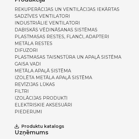
REKUPERĀCIJAS UN VENTILĀCIJAS IEKĀRTAS
SADZĪVES VENTILATORI
INDUSTRIĀLIE VENTILATORI
DABISKĀS VĒDINĀŠANAS SISTĒMAS
PLASTMASAS RESTES, FLANČI, ADAPTERI
METĀLA RESTES
DIFUZORI
PLASTMASAS TAISNSTŪRA UN APAĻĀ SISTĒMA
GAISA VADI
METĀLA APAĻĀ SISTĒMA
IZOLĒTA METĀLA APAĻĀ SISTĒMA
REVĪZIJAS LŪKAS
FILTRI
IZOLĀCIJAS PRODUKTI
ELEKTRISKIE AKSESUĀRI
PIEDERUMI
Produktu katalogs
Uzņēmums