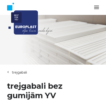
trejgabali
trejgabali bez
gumijām YV