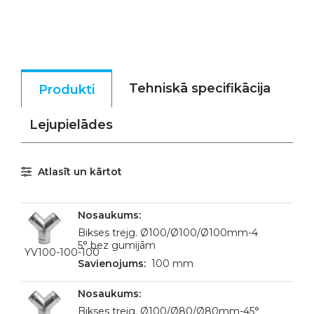
Tehniskā specifikācija
Produkti
Lejupielādes
Atlasīt un kārtot
Bikses trejg. Ø100/Ø100/Ø100mm-4
5° bez gumijām
YV100-100-100
100 mm
Bikses trejg. Ø100/Ø80/Ø80mm-45°