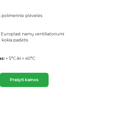
polimerinio plėvelės
 Europlast namų ventiliatoriumi
 kokia padėtis
s:
+ 5°C iki + 40°C
Prašyti kainos