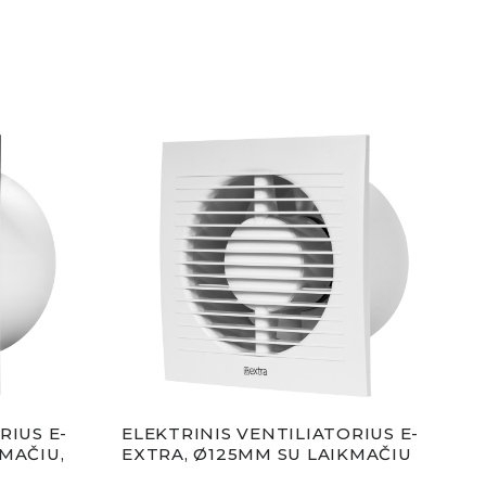
RIUS E-
ELEKTRINIS VENTILIATORIUS E-
ELE
MAČIU,
EXTRA, Ø125MM SU LAIKMAČIU
EXT
DRĖ