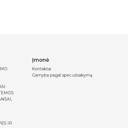
Įmonė
IMO
Kontaktai
Gamyba pagal spec.užsakymą
IAI
STEMOS
NŠAI,
ĖS IR