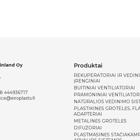
Finland Oy
Produktai
REKUPERATORIAI IR VĖDIN
,
ĮRENGINIAI
BUITINIAI VENTILIATORIAI
8 444936717
PRAMONINIAI VENTILIATOR
ice@eiroplasts.fi
NATŪRALIOS VĖDINIMO SI
PLASTIKINĖS GROTELĖS, FLA
ADAPTERIAI
METALINĖS GROTELĖS
DIFUZORIAI
PLASTMASINĖS STAČIAKAMP