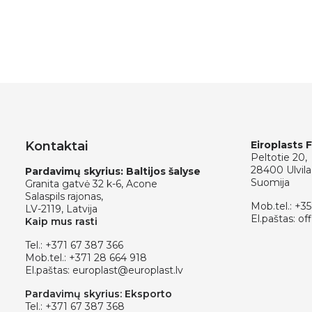
Kontaktai
Eiroplasts 
Peltotie 20,
28400 Ulvila
Pardavimų skyrius: Baltijos šalyse
Suomija
Granita gatvė 32 k-6, Acone
Salaspils rajonas,
Mob.tel.:
+35
LV-2119, Latvija
El.paštas:
off
Kaip mus rasti
Tel.:
+371 67 387 366
Mob.tel.:
+371 28 664 918
El.paštas:
europlast@europlast.lv
Pardavimų skyrius: Eksporto
Tel.:
+371 67 387 368