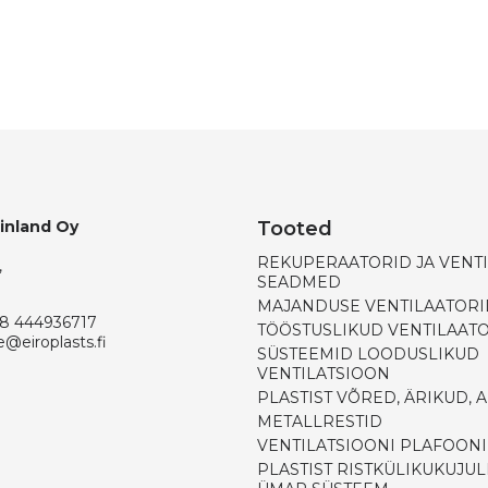
Finland Oy
Tooted
REKUPERAATORID JA VENT
,
SEADMED
MAJANDUSE VENTILAATORI
8 444936717
TÖÖSTUSLIKUD VENTILAAT
e@eiroplasts.fi
SÜSTEEMID LOODUSLIKUD
VENTILATSIOON
PLASTIST VÕRED, ÄRIKUD, 
METALLRESTID
VENTILATSIOONI PLAFOON
PLASTIST RISTKÜLIKUKUJUL