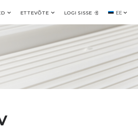
ED
ETTEVÕTE
LOGI SISSE
EE
V