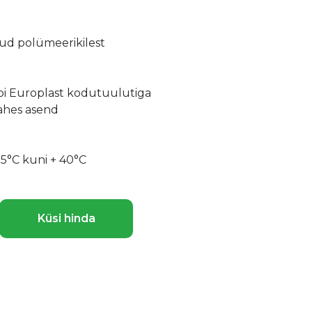
ud polümeerikilest
pi Europlast kodutuulutiga
tahes asend
 5°C kuni + 40°C
Küsi hinda