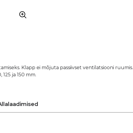
iseks. Klapp ei mõjuta passiivset ventilatsiooni ruumi
, 125 ja 150 mm.
Allalaadimised