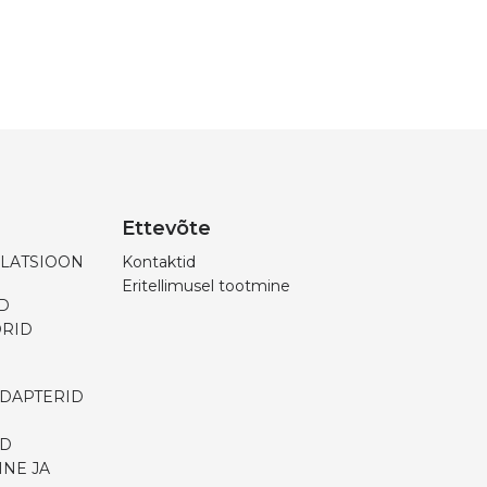
Ettevõte
ILATSIOON
Kontaktid
Eritellimusel tootmine
D
ORID
ADAPTERID
ID
INE JA