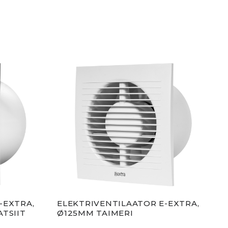
-EXTRA,
ELEKTRIVENTILAATOR E-EXTRA,
ELE
ATSIIT
Ø125MM TAIMERI
Ø12
NII