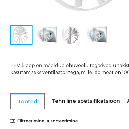
EEV-klapp on mõeldud õhuvoolu tagasivoolu takistam
kasutamiseks ventilaatoritega, mille läbimõõt on 100
Tehniline spetsifikatsioon
Tooted
Filtreerimine ja sorteerimine