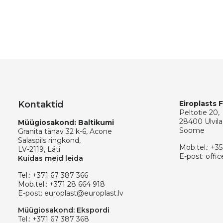
Kontaktid
Eiroplasts 
Peltotie 20,
28400 Ulvila
Müügiosakond: Baltikumi
Soome
Granita tänav 32 k-6, Acone
Salaspils ringkond,
Mob.tel.:
+35
LV-2119, Läti
E-post:
offic
Kuidas meid leida
Tel.:
+371 67 387 366
Mob.tel.:
+371 28 664 918
E-post:
europlast@europlast.lv
Müügiosakond: Ekspordi
Tel.:
+371 67 387 368