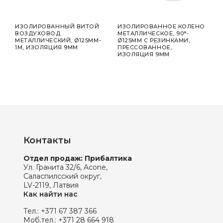
ИЗОЛИРОВАННЫЙ ВИТОЙ
ИЗОЛИРОВАННОЕ КОЛЕНО
ИЗО
ВОЗДУХОВОД
МЕТАЛЛИЧЕСКОЕ, 90°-
МЕТ
 2
МЕТАЛЛИЧЕСКИЙ, Ø125MM-
Ø125MM С РЕЗИНКАМИ,
Ø16
1M, ИЗОЛЯЦИЯ 9ММ
ПРЕССОВАННОЕ,
ИЗО
ИЗОЛЯЦИЯ 9ММ
Контакты
Отдел продаж: Прибалтика
Ул. Гранита 32/6, Acone,
Саласпилсский округ,
LV-2119, Латвия
Как найти нас
Тел.:
+371 67 387 366
Моб.тел.:
+371 28 664 918