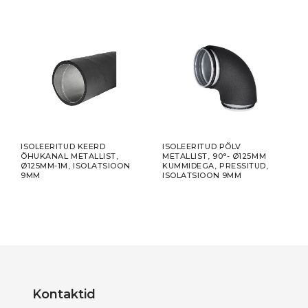
ISOLEERITUD KEERD
ISOLEERITUD PÕLV
ISOL
0MM,
ÕHUKANAL METALLIST,
METALLIST, 90°- Ø125MM
META
Ø125MM-1M, ISOLATSIOON
KUMMIDEGA, PRESSITUD,
KUM
9MM
ISOLATSIOON 9MM
9MM
Kontaktid