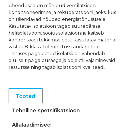
ühendused on mõeldud ventilatsiooni,
konditsioneerimise ja rekuperatsiooni jaoks, kus
on täiendavad nõuded energiatõhususele.
Kasutatav isolatsioon tagab suurepärase
heliisolatsiooni, soojusisolatsiooni ja kaitseb
kondensaadi tekkimise eest. Kasutatav materjal
vastab B-klassi tuleohutusstandarditele.
Tehases paigaldatud isolatsioon vähendab
oluliselt paigaldusaega ja objektil vajaminevaid
ressursse ning tagab isolatsiooni kvaliteedi.
Tooted
Tehniline spetsifikatsioon
Allalaadimised