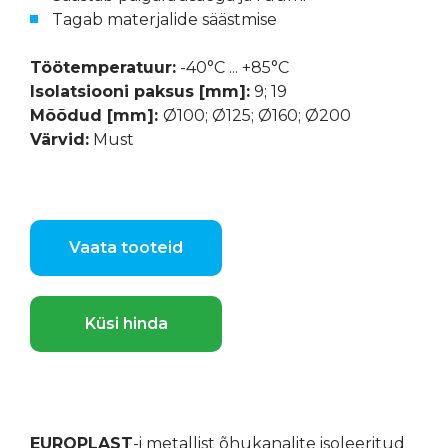
Tagab materjalide säästmise
Töötemperatuur:
-40°C ... +85°C
Isolatsiooni paksus [mm]:
9; 19
Mõõdud [mm]:
Ø100; Ø125; Ø160; Ø200
Värvid:
Must
Vaata tooteid
Küsi hinda
EUROPLAST
-i metallist õhukanalite isoleeritud