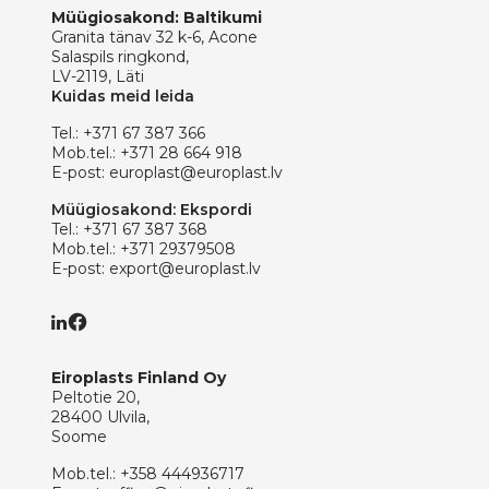
Müügiosakond: Baltikumi
Granita tänav 32 k-6, Acone
Salaspils ringkond,
LV-2119, Läti
Kuidas meid leida
Tel.:
+371 67 387 366
Mob.tel.:
+371 28 664 918
E-post:
europlast@europlast.lv
Müügiosakond: Ekspordi
Tel.:
+371 67 387 368
Mob.tel.:
+371 29379508
E-post:
export@europlast.lv
Eiroplasts Finland Oy
Peltotie 20,
28400 Ulvila,
Soome
Mob.tel.:
+358 444936717