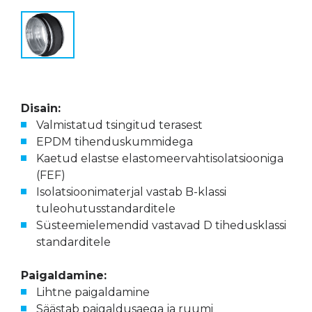
Disain:
Valmistatud tsingitud terasest
EPDM tihenduskummidega
Kaetud elastse elastomeervahtisolatsiooniga
(FEF)
Isolatsioonimaterjal vastab B-klassi
tuleohutusstandarditele
Süsteemielemendid vastavad D tihedusklassi
standarditele
Paigaldamine:
Lihtne paigaldamine
Säästab paigaldusaega ja ruumi