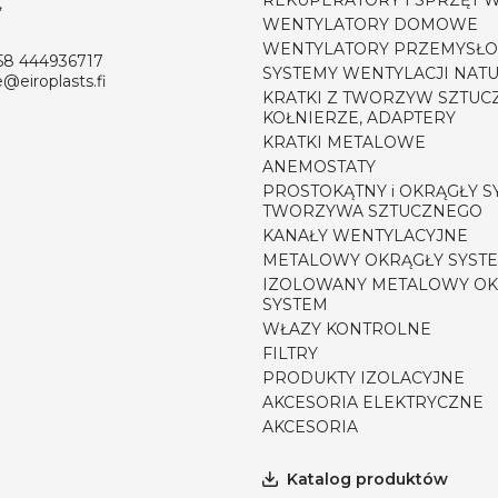
REKUPERATORY I SPRZĘT 
,
WENTYLATORY DOMOWE
WENTYLATORY PRZEMYSŁ
58 444936717
SYSTEMY WENTYLACJI NAT
e@eiroplasts.fi
KRATKI Z TWORZYW SZTUC
KOŁNIERZE, ADAPTERY
KRATKI METALOWE
ANEMOSTATY
PROSTOKĄTNY i OKRĄGŁY S
TWORZYWA SZTUCZNEGO
KANAŁY WENTYLACYJNE
METALOWY OKRĄGŁY SYST
IZOLOWANY METALOWY OK
SYSTEM
WŁAZY KONTROLNE
FILTRY
PRODUKTY IZOLACYJNE
AKCESORIA ELEKTRYCZNE
AKCESORIA
Katalog produktów