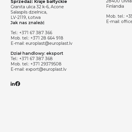
28400 Ulvila
Sprzedaż: Kraje bałtyckie
Finlandia
Granita ulica 32 k-6, Acone
Salaspils dzielnica,
Mob. tel.:
+3
LV-2119, Łotwa
E-mail:
offic
Jak nas znaleźć
Tel.:
+371 67 387 366
Mob. tel.:
+371 28 664 918
E-mail:
europlast@europlast.lv
Dział handlowy: eksport
Tel.:
+371 67 387 368
Mob. tel.:
+371 29379508
E-mail:
export@europlast.lv