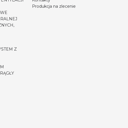
WENTYLACJI
Kontakty
Produkcja na zlecenie
OWE
URALNEJ
ZNYCH,
YSTEM Z
EM
RĄGŁY