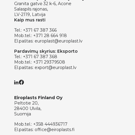
Granita gatvė 32 k-6, Acone
Salaspils rajonas,
LV-2119, Latvija
Kaip mus rasti
Tel.:
+371 67 387 366
Mob.tel.:
+371 28 664 918
El.paštas:
europlast@europlast.lv
Pardavimų skyrius: Eksporto
Tel.:
+371 67 387 368
Mob.tel.:
+371 29379508
El.paštas:
export@europlast.lv
Eiroplasts Finland Oy
Peltotie 20,
28400 Ulvila,
Suomija
Mob.tel.:
+358 444936717
El.paštas:
office@eiroplasts.fi