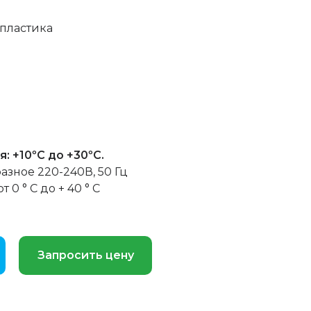
 пластика
я:
+10ºC до +30ºC.
фазное 220-240В, 50 Гц
 от 0 ° C до + 40 ° C
Запросить цену