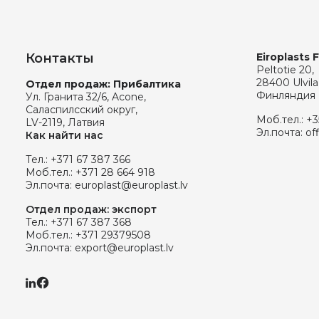
Контакты
Eiroplasts 
Peltotie 20,
28400 Ulvila
Отдел продаж: Прибалтика
Финляндия
Ул. Гранита 32/6, Acone,
Саласпилсский округ,
Моб.тел.:
+3
LV-2119, Латвия
Эл.почта:
of
Как найти нас
Тел.:
+371 67 387 366
Моб.тел.:
+371 28 664 918
Эл.почта:
europlast@europlast.lv
Отдел продаж: экспорт
Тел.:
+371 67 387 368
Моб.тел.:
+371 29379508
Эл.почта:
export@europlast.lv